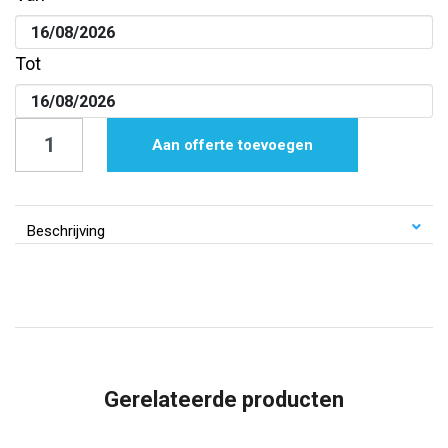
Tot
Afdekvloer
Aan offerte toevoegen
Beschermvloer
|
Ongelegd
Beschrijving
|
24
m²
per
rol
Gerelateerde producten
aantal