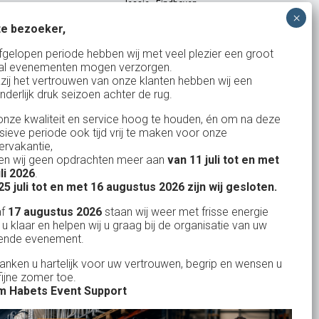
Jessie
-
Eindhoven
e bezoeker,
fgelopen periode hebben wij met veel plezier een groot
al evenementen mogen verzorgen.
zij het vertrouwen van onze klanten hebben wij een
nderlijk druk seizoen achter de rug.
327
klanten waarderen ons
gemiddeld met een
9
/
10
nze kwaliteit en service hoog te houden, én om na deze
nsieve periode ook tijd vrij te maken voor onze
rvakantie,
n wij geen opdrachten meer aan
van 11 juli tot en met
uli 2026
.
Bank: NL15ABNA0561810710
25 juli tot en met 16 augustus 2026 zijn wij gesloten.
KvK: 17167131
af
17 augustus 2026
staan wij weer met frisse energie
 u klaar en helpen wij u graag bij de organisatie van uw
BTW: NL.1678.53.296.B01
ende evenement.
danken u hartelijk voor uw vertrouwen, begrip en wensen u
fijne zomer toe.
 Habets Event Support
Uw partner in:
Evenementen verhuur