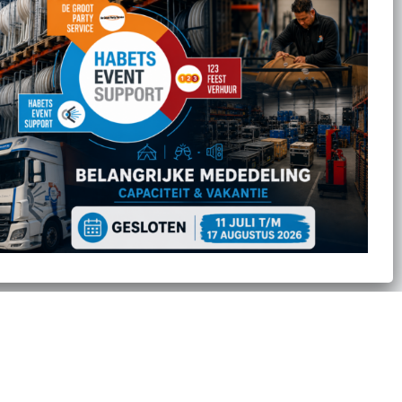
Feestverhuur
Licht- en Geluidverhuur
Horeca verhuur
Partyverhuur
Je vindt ons op
Copyright Habets-Event-Support -
Algemene Voorwaarden
-