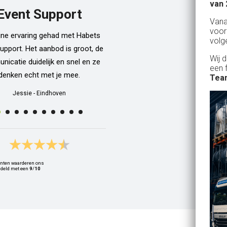
van 
een kamphuis met vrienden. We h
Event Support
Van
dan een bar incl vaten bier en d
voor
ijne ervaring gehad met Habets
wordt netjes voor ons neergezet. E
volg
upport. Het aanbod is groot, de
zelfs een filmpje bij wat je precie
Wij 
icatie duidelijk en snel en ze
doen als je een vat gaat verwisse
een 
denken echt met je mee.
Alle spullen worden op maandag
Team
weer netjes opgehaald ook al zijn
Jessie
-
Eindhoven
dan weer thuis ;) In het warme we
van 10 juli waren wij wederom 
Geldrop en we hebben van het begi
het eind een heerlijk koud biert
gedronken! Top installatie !! Ing
nten waarderen ons
Zwets
deld met een
9
/
10
Ingrid
-
Hoogvliet Rotterdam