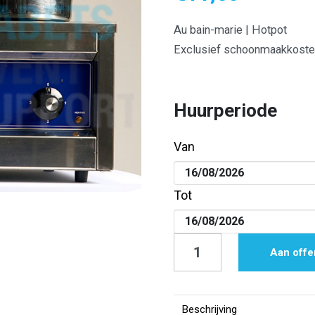
Au bain-marie | Hotpot
Exclusief schoonmaakkoste
Huurperiode
Van
Tot
Au
Aan offe
bain-
marie
|
Beschrijving