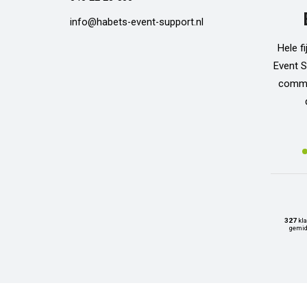
info@habets-event-support.nl
Hele f
Event S
commun
327
kla
gemid