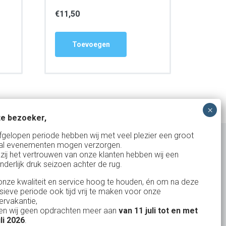
€
11,50
Toevoegen
e bezoeker,
fgelopen periode hebben wij met veel plezier een groot
al evenementen mogen verzorgen.
zij het vertrouwen van onze klanten hebben wij een
nderlijk druk seizoen achter de rug.
Uw partner in:
nze kwaliteit en service hoog te houden, én om na deze
Evenementen verhuur
nsieve periode ook tijd vrij te maken voor onze
Vertrouwd en
Gewe
rvakantie,
Feestverhuur
n wij geen opdrachten meer aan
van 11 juli tot en met
uitstekend
Licht- en Geluidverhuur
uli 2026
.
drop
Alles volge