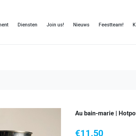
ment
Diensten
Join us!
Nieuws
Feestteam!
K
Au bain-marie | Hotpo
€
11,50