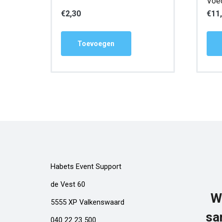
Voed
€
2,30
€
11
Toevoegen
Habets Event Support
de Vest 60
W
5555 XP Valkenswaard
sa
040 22 23 500