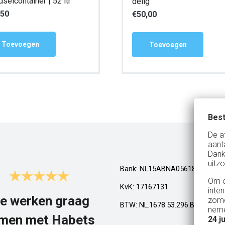
selcontainer | 52 ltr
delig
,50
€
50,00
Toevoegen
Toevoegen
Best
De a
aant
Dank
uitzo
Bank: NL15ABNA0561810710
Om o
KvK: 17167131
inte
e werken graag
Top!
zome
BTW: NL.1678.53.296.B01
neme
men met Habets
24 j
Al een aantal jaar huren wij in Gel