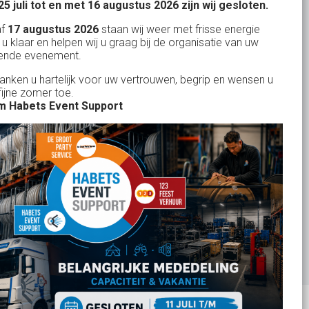
25 juli tot en met 16 augustus 2026 zijn wij gesloten.
uren
Horeca verhuur
Habets dacht direct mee, toen wij op
Wienand van der L
af
17 augustus 2026
staan wij weer met frisse energie
eze
zeer korte termijn een feest wilden
Partyverhuur
 u klaar en helpen wij u graag bij de organisatie van uw
r zit
ende evenement.
geven in onze eigen achtertuin. De
s moet
service van Habets sloot ook dit keer
Je vindt ons op
danken u hartelijk voor uw vertrouwen, begrip en wensen u
len.
fijne zomer toe.
weer naadloos aan op onze eigen
 ook
 Habets Event Support
ideeen en inbreng. Materialen werden
 wij
keurig volgens afspraak geleverd, alles
ekend
tiptop in orde. De presentatie die wij op
in
het gehuurde 75 inch scherm deelden,
n tot
werd door onze gasten zeer
je
gewaardeerd. Een mooi, helder en groot
rid
beeld. Team Habets, bedankt en tot de
volgende keer weer.
Jolanda Bakker
-
Waalre