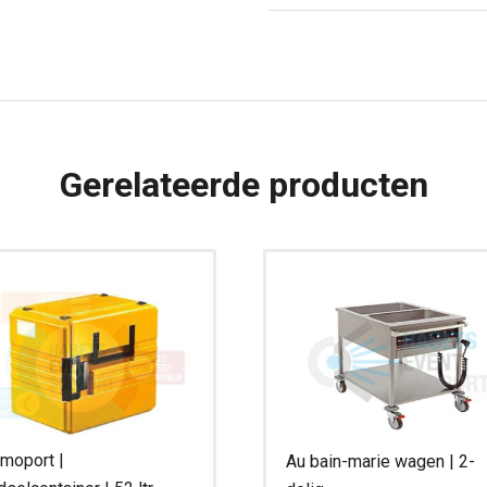
Hotpot
aantal
Gerelateerde producten
moport |
Au bain-marie wagen | 2-