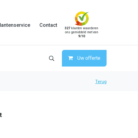
lantenservice
Contact
327
klanten waarderen
ons gemiddeld met een
9
/
10
Uw offerte
Terug
t