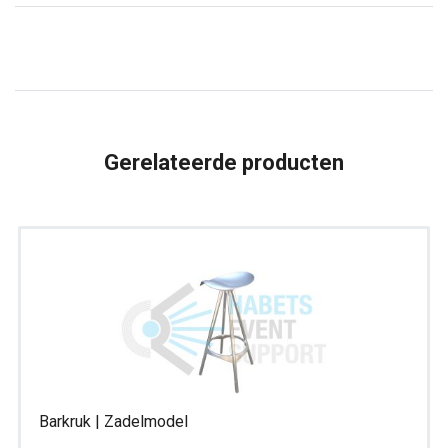
|
Met
rugleuning
|
Gestoffeerd
aantal
Gerelateerde producten
Barkruk | Zadelmodel