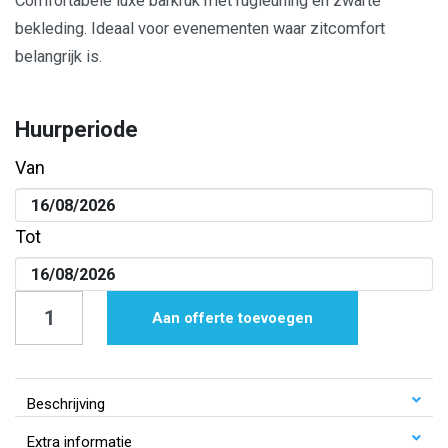
Comfortabele luxe barkruk met rugleuning en zwarte
bekleding. Ideaal voor evenementen waar zitcomfort
belangrijk is.
Huurperiode
Van
Tot
Barkruk
Aan offerte toevoegen
|
Luxe
|
Beschrijving
Zwart
Extra informatie