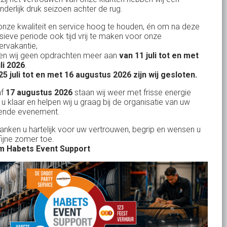
nderlijk druk seizoen achter de rug.
BTW: NL.1678.53.296.B01
nze kwaliteit en service hoog te houden, én om na deze
nsieve periode ook tijd vrij te maken voor onze
rvakantie,
n wij geen opdrachten meer aan
van 11 juli tot en met
Uw partner in:
uli 2026
.
Evenementen verhuur
25 juli tot en met 16 augustus 2026 zijn wij gesloten.
Feestverhuur
af
17 augustus 2026
staan wij weer met frisse energie
 u klaar en helpen wij u graag bij de organisatie van uw
Licht- en Geluidverhuur
ende evenement.
Horeca verhuur
danken u hartelijk voor uw vertrouwen, begrip en wensen u
fijne zomer toe.
Partyverhuur
 Habets Event Support
Je vindt ons op