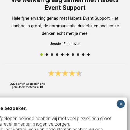
Event Support
Hele fijne ervaring gehad met Habets Event Support. Het
aanbod is groot, de communicatie duidelijk en snel en ze
denken echt met je mee.
Jessie
-
Eindhoven
327
klanten waarderen ons
gemiddeld met een
9
/
10
e bezoeker,
Bank: NL15ABNA0561810710
fgelopen periode hebben wij met veel plezier een groot
al evenementen mogen verzorgen.
KvK: 17167131
zij het vertrouwen van onze klanten hebben wij een