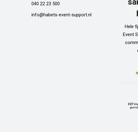
sa
040 22 23 500
info@habets-event-support.nl
Hele f
Event S
commun
327
kla
gemid