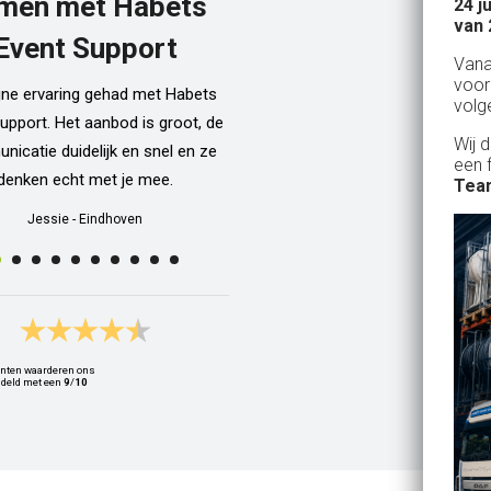
men met Habets
24 j
Al een aantal jaar huren wij in Gel
van 
een kamphuis met vrienden. We h
Event Support
Van
dan een bar incl vaten bier en d
voor
ijne ervaring gehad met Habets
wordt netjes voor ons neergezet. E
volg
upport. Het aanbod is groot, de
zelfs een filmpje bij wat je precie
Wij 
icatie duidelijk en snel en ze
doen als je een vat gaat verwisse
een 
denken echt met je mee.
Alle spullen worden op maandag
Team
weer netjes opgehaald ook al zijn
Jessie
-
Eindhoven
dan weer thuis ;) In het warme we
van 10 juli waren wij wederom 
Geldrop en we hebben van het begi
het eind een heerlijk koud biert
gedronken! Top installatie !! Ing
nten waarderen ons
Zwets
deld met een
9
/
10
Ingrid
-
Hoogvliet Rotterdam