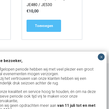
JE480 / JE530
€
10,00
Toevoegen
e bezoeker,
fgelopen periode hebben wij met veel plezier een groot
al evenementen mogen verzorgen.
zij het vertrouwen van onze klanten hebben wij een
nderlijk druk seizoen achter de rug.
Uw partner in:
nze kwaliteit en service hoog te houden, én om na deze
Evenementen verhuur
nsieve periode ook tijd vrij te maken voor onze
Vertrouwd en
Gewe
rvakantie,
Feestverhuur
n wij geen opdrachten meer aan
van 11 juli tot en met