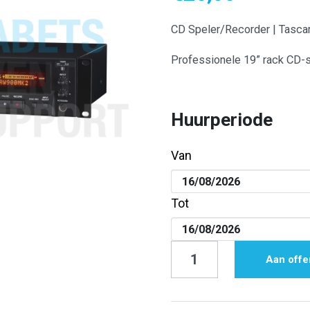
CD Speler/Recorder | Tas
Professionele 19” rack CD-s
Huurperiode
Van
Tot
CD
Aan offe
Speler/Recorder
|