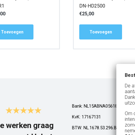
R1
DN-HD2500
,00
€
25,00
Toevoegen
Toevoegen
Best
De a
aant
Dank
uitzo
Bank: NL15ABNA0561810710
Om o
KvK: 17167131
inte
e werken graag
Top!
zome
BTW: NL.1678.53.296.B01
neme