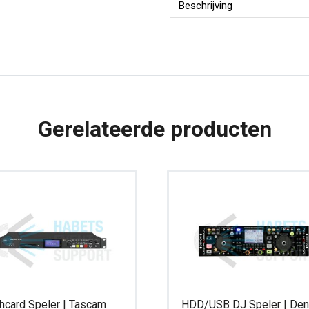
Tascam
Beschrijving
CD-
RW900
aantal
Gerelateerde producten
hcard Speler | Tascam
HDD/USB DJ Speler | De