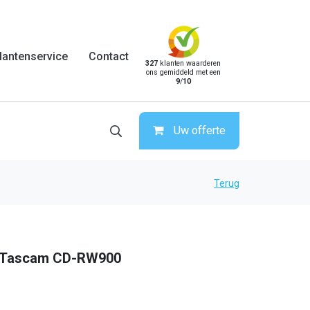
lantenservice
Contact
327
klanten waarderen
ons gemiddeld met een
9
/
10
Uw offerte
Terug
| Tascam CD-RW900