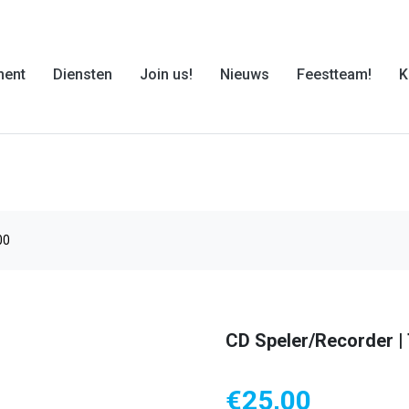
ment
Diensten
Join us!
Nieuws
Feestteam!
K
00
CD Speler/Recorder 
€
25,00