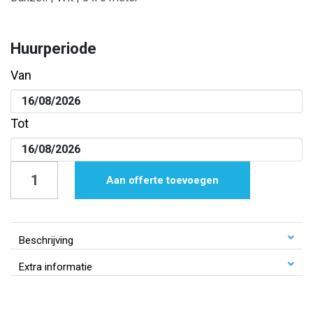
Huurperiode
Van
Tot
Dakzeil
Aan offerte toevoegen
|
Wit
|
Beschrijving
5
Extra informatie
x
6