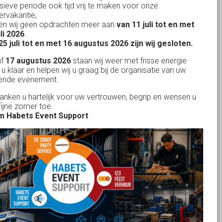
nsieve periode ook tijd vrij te maken voor onze
rvakantie,
n wij geen opdrachten meer aan
van 11 juli tot en met
Uw partner in:
uli 2026
.
Evenementen verhuur
25 juli tot en met 16 augustus 2026 zijn wij gesloten.
Feestverhuur
af
17 augustus 2026
staan wij weer met frisse energie
 u klaar en helpen wij u graag bij de organisatie van uw
Licht- en Geluidverhuur
ende evenement.
Horeca verhuur
danken u hartelijk voor uw vertrouwen, begrip en wensen u
fijne zomer toe.
Partyverhuur
 Habets Event Support
Je vindt ons op