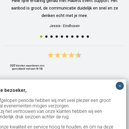
Hele fijne ervaring gehad met Habets Event Support. Het
aanbod is groot, de communicatie duidelijk en snel en ze
denken echt met je mee.
Jessie
-
Eindhoven
327
klanten waarderen ons
gemiddeld met een
9
/
10
e bezoeker,
Bank: NL15ABNA0561810710
fgelopen periode hebben wij met veel plezier een groot
al evenementen mogen verzorgen.
KvK: 17167131
zij het vertrouwen van onze klanten hebben wij een
nderlijk druk seizoen achter de rug.
BTW: NL.1678.53.296.B01
nze kwaliteit en service hoog te houden, én om na deze