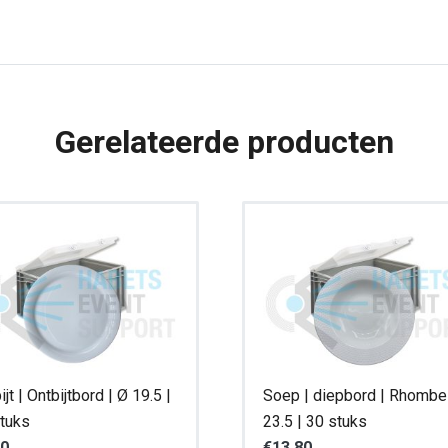
|
Ø
31
|
Gerelateerde producten
25
stuks
aantal
ijt | Ontbijtbord | Ø 19.5 |
Soep | diepbord | Rhombe
tuks
23.5 | 30 stuks
90
€
13,80