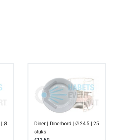
 | Ø
Diner | Dinerbord | Ø 24.5 | 25
stuks
€
11,50