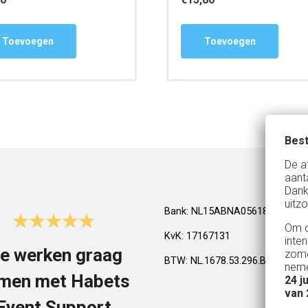
Toevoegen
Toevoegen
Best
De a
aant
Dank
uitzo
Bank: NL15ABNA0561810710
Om o
KvK: 17167131
inte
e werken graag
Top!
zome
BTW: NL.1678.53.296.B01
neme
men met Habets
24 j
Al een aantal jaar huren wij in Gel
van 
een kamphuis met vrienden. We h
Event Support