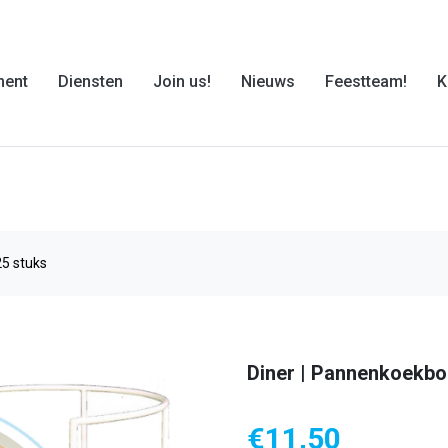
ment
Diensten
Join us!
Nieuws
Feestteam!
K
25 stuks
Diner | Pannenkoekbord
€
11,50