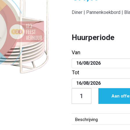
Diner | Pannenkoekbord | Bla
Huurperiode
Van
Tot
Diner
Aan offe
|
Pannenkoekbord
|
Beschrijving
Black