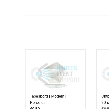
Tapasbord | Modern |
Ontb
Porselein
30 s
€
0,50
€
6,