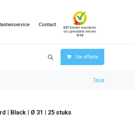
lantenservice
Contact
327
klanten waarderen
ons gemiddeld met een
9
/
10
Uw offerte
Terug
 | Black | Ø 31 | 25 stuks