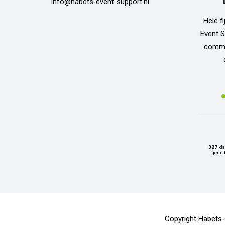
info@habets-event-support.nl
Hele f
Event S
commun
327
kla
gemid
Copyright Habets