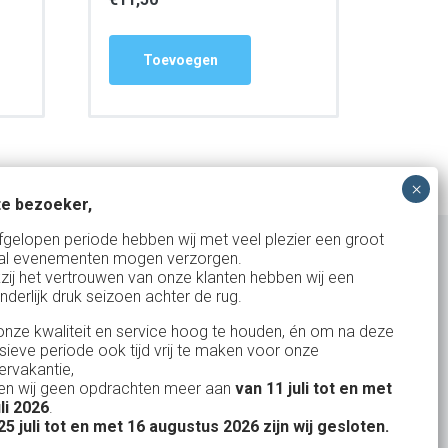
Toevoegen
e bezoeker,
fgelopen periode hebben wij met veel plezier een groot
al evenementen mogen verzorgen.
zij het vertrouwen van onze klanten hebben wij een
nderlijk druk seizoen achter de rug.
Uw partner in:
nze kwaliteit en service hoog te houden, én om na deze
Evenementen verhuur
nsieve periode ook tijd vrij te maken voor onze
Vertrouwd en
Gewe
rvakantie,
Feestverhuur
n wij geen opdrachten meer aan
van 11 juli tot en met
uitstekend
Licht- en Geluidverhuur
uli 2026
.
drop
Alles volge
25 juli tot en met 16 augustus 2026 zijn wij gesloten.
uren
Horeca verhuur