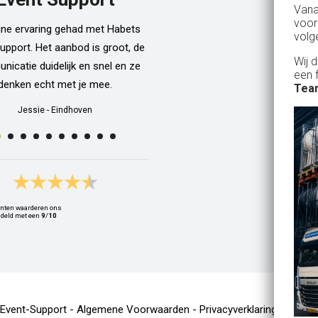
Van
dan een bar incl vaten bier en d
voor
ijne ervaring gehad met Habets
wordt netjes voor ons neergezet. E
volg
upport. Het aanbod is groot, de
zelfs een filmpje bij wat je precie
Wij 
icatie duidelijk en snel en ze
doen als je een vat gaat verwisse
een 
denken echt met je mee.
Alle spullen worden op maandag
Team
weer netjes opgehaald ook al zijn
Jessie
-
Eindhoven
dan weer thuis ;) In het warme we
van 10 juli waren wij wederom 
Geldrop en we hebben van het begi
het eind een heerlijk koud biert
gedronken! Top installatie !! Ing
nten waarderen ons
Zwets
deld met een
9
/
10
Ingrid
-
Hoogvliet Rotterdam
-Event-Support -
Algemene Voorwaarden
-
Privacyverklaring
-
Cooki