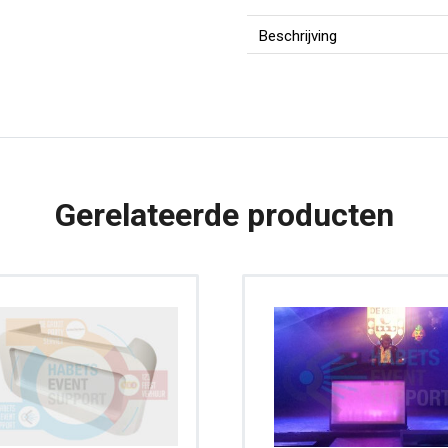
|
Chesterfield
Beschrijving
|
Wit
Leder
|
197
Gerelateerde producten
cm
aantal