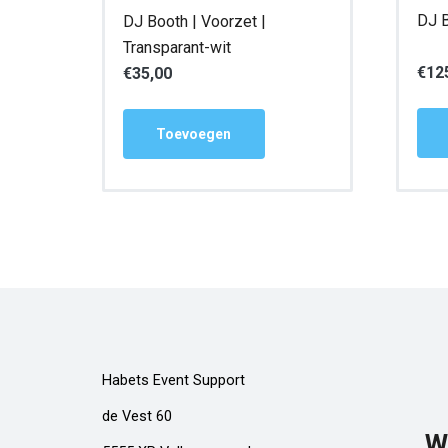
DJ B
DJ Booth | Voorzet |
Transparant-wit
€
12
€
35,00
Toevoegen
Habets Event Support
de Vest 60
W