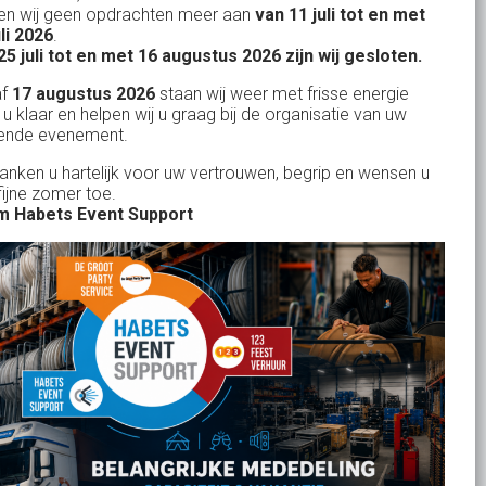
n wij geen opdrachten meer aan
van 11 juli tot en met
uitstekend
Licht- en Geluidverhuur
uli 2026
.
drop
Alles volge
25 juli tot en met 16 augustus 2026 zijn wij gesloten.
uren
Horeca verhuur
Habets dacht direct mee, toen wij op
Wienand van der L
af
17 augustus 2026
staan wij weer met frisse energie
eze
zeer korte termijn een feest wilden
Partyverhuur
 u klaar en helpen wij u graag bij de organisatie van uw
r zit
ende evenement.
geven in onze eigen achtertuin. De
s moet
service van Habets sloot ook dit keer
Je vindt ons op
danken u hartelijk voor uw vertrouwen, begrip en wensen u
len.
fijne zomer toe.
weer naadloos aan op onze eigen
 ook
 Habets Event Support
ideeen en inbreng. Materialen werden
 wij
keurig volgens afspraak geleverd, alles
ekend
tiptop in orde. De presentatie die wij op
in
het gehuurde 75 inch scherm deelden,
n tot
werd door onze gasten zeer
je
gewaardeerd. Een mooi, helder en groot
rid
beeld. Team Habets, bedankt en tot de
volgende keer weer.
Jolanda Bakker
-
Waalre