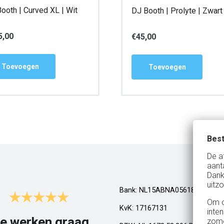
ooth | Curved XL | Wit
DJ Booth | Prolyte | Zwart
5,00
€
45,00
Toevoegen
Toevoegen
Best
De a
aant
Dank
uitzo
Bank: NL15ABNA0561810710
Om o
KvK: 17167131
inte
e werken graag
Top!
zome