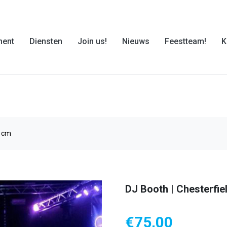
ment
Diensten
Join us!
Nieuws
Feestteam!
K
7 cm
DJ Booth | Chesterfiel
€
75,00