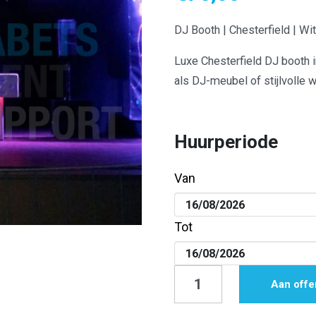
DJ Booth | Chesterfield | Wi
Luxe Chesterfield DJ booth 
als DJ-meubel of stijlvolle 
Huurperiode
Van
Tot
DJ
Aan offe
Booth