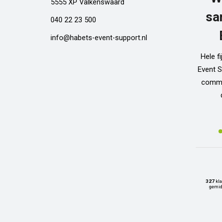
5555 XP Valkenswaard
sa
040 22 23 500
info@habets-event-support.nl
Hele f
Event S
commun
327
kla
gemid