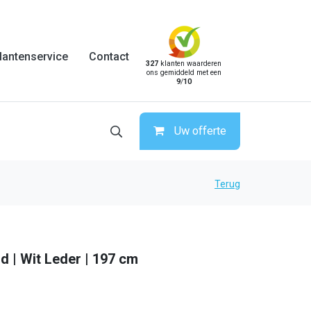
lantenservice
Contact
327
klanten waarderen
ons gemiddeld met een
9
/
10
Uw offerte
Terug
d | Wit Leder | 197 cm