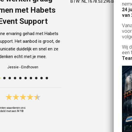
BTW: NL.1678.53.296.B01
neme
men met Habets
24 j
Al een aantal jaar huren wij in Gel
van 
een kamphuis met vrienden. We h
Event Support
Van
dan een bar incl vaten bier en d
voor
ijne ervaring gehad met Habets
wordt netjes voor ons neergezet. E
volg
upport. Het aanbod is groot, de
zelfs een filmpje bij wat je precie
Wij 
icatie duidelijk en snel en ze
doen als je een vat gaat verwisse
een 
denken echt met je mee.
Alle spullen worden op maandag
Team
weer netjes opgehaald ook al zijn
Jessie
-
Eindhoven
dan weer thuis ;) In het warme we
van 10 juli waren wij wederom 
Geldrop en we hebben van het begi
het eind een heerlijk koud biert
gedronken! Top installatie !! Ing
nten waarderen ons
Zwets
deld met een
9
/
10
Ingrid
-
Hoogvliet Rotterdam