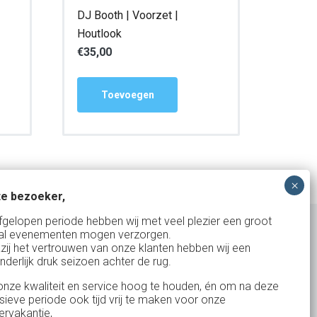
DJ Booth | Voorzet |
Houtlook
€
35,00
Toevoegen
e bezoeker,
fgelopen periode hebben wij met veel plezier een groot
al evenementen mogen verzorgen.
zij het vertrouwen van onze klanten hebben wij een
nderlijk druk seizoen achter de rug.
Uw partner in:
nze kwaliteit en service hoog te houden, én om na deze
Evenementen verhuur
nsieve periode ook tijd vrij te maken voor onze
Vertrouwd en
Gewe
rvakantie,
Feestverhuur