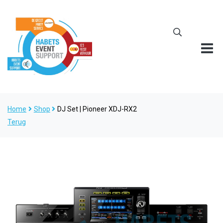
Home
Shop
DJ Set | Pioneer XDJ-RX2
Terug