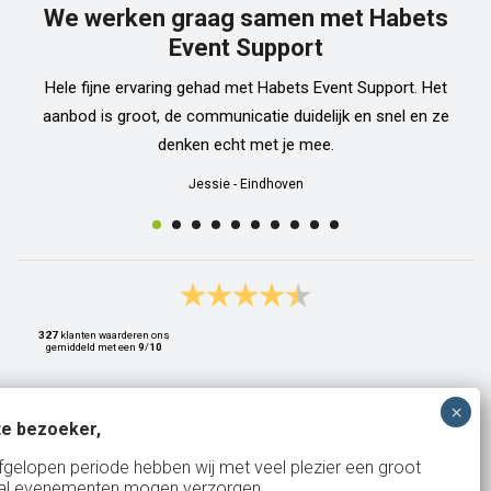
We werken graag samen met Habets
Event Support
Hele fijne ervaring gehad met Habets Event Support. Het
aanbod is groot, de communicatie duidelijk en snel en ze
denken echt met je mee.
Jessie
-
Eindhoven
327
klanten waarderen ons
gemiddeld met een
9
/
10
e bezoeker,
Bank: NL15ABNA0561810710
fgelopen periode hebben wij met veel plezier een groot
al evenementen mogen verzorgen.