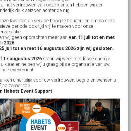
KvK: 17167131
zij het vertrouwen van onze klanten hebben wij een
nderlijk druk seizoen achter de rug.
BTW: NL.1678.53.296.B01
nze kwaliteit en service hoog te houden, én om na deze
nsieve periode ook tijd vrij te maken voor onze
rvakantie,
n wij geen opdrachten meer aan
van 11 juli tot en met
Uw partner in:
uli 2026
.
Evenementen verhuur
25 juli tot en met 16 augustus 2026 zijn wij gesloten.
Feestverhuur
af
17 augustus 2026
staan wij weer met frisse energie
 u klaar en helpen wij u graag bij de organisatie van uw
Licht- en Geluidverhuur
ende evenement.
Horeca verhuur
danken u hartelijk voor uw vertrouwen, begrip en wensen u
fijne zomer toe.
Partyverhuur
 Habets Event Support
Je vindt ons op