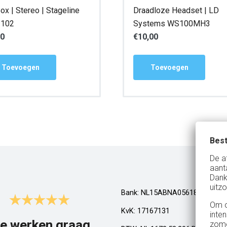
ox | Stereo | Stageline
Draadloze Headset | LD
-102
Systems WS100MH3
00
€
10,00
Toevoegen
Toevoegen
Best
De a
aant
Dank
uitzo
Bank: NL15ABNA0561810710
Om o
KvK: 17167131
inte
e werken graag
Top!
zome