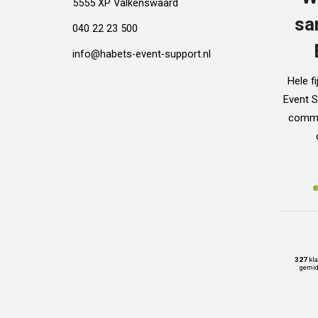
5555 XP Valkenswaard
sa
040 22 23 500
info@habets-event-support.nl
Hele f
Event S
commun
327
kla
gemid