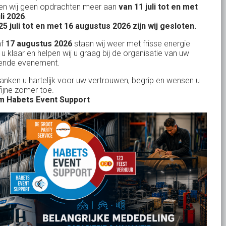
n wij geen opdrachten meer aan
van 11 juli tot en met
uitstekend
Licht- en Geluidverhuur
uli 2026
.
drop
Alles volge
25 juli tot en met 16 augustus 2026 zijn wij gesloten.
uren
Horeca verhuur
Habets dacht direct mee, toen wij op
Wienand van der L
af
17 augustus 2026
staan wij weer met frisse energie
eze
zeer korte termijn een feest wilden
Partyverhuur
 u klaar en helpen wij u graag bij de organisatie van uw
r zit
ende evenement.
geven in onze eigen achtertuin. De
s moet
service van Habets sloot ook dit keer
Je vindt ons op
danken u hartelijk voor uw vertrouwen, begrip en wensen u
len.
fijne zomer toe.
weer naadloos aan op onze eigen
 ook
 Habets Event Support
ideeen en inbreng. Materialen werden
 wij
keurig volgens afspraak geleverd, alles
ekend
tiptop in orde. De presentatie die wij op
in
het gehuurde 75 inch scherm deelden,
n tot
werd door onze gasten zeer
je
gewaardeerd. Een mooi, helder en groot
rid
beeld. Team Habets, bedankt en tot de
volgende keer weer.
Jolanda Bakker
-
Waalre