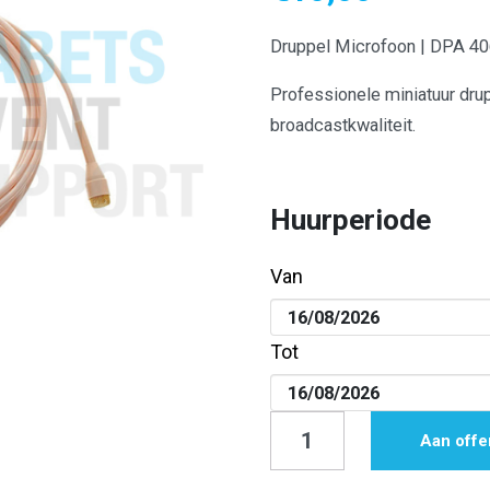
Druppel Microfoon | DPA 4
Professionele miniatuur dr
broadcastkwaliteit.
Huurperiode
Van
Tot
Druppel
Aan offe
Microfoon