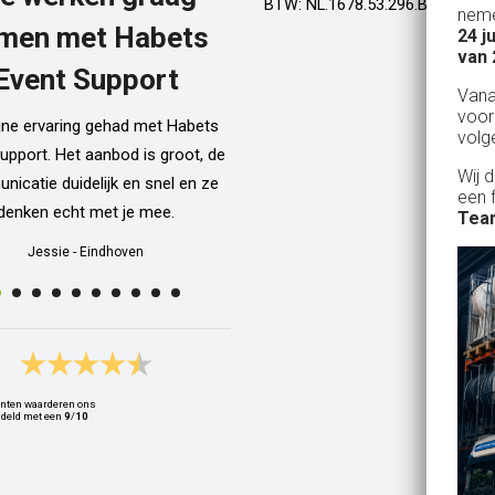
BTW: NL.1678.53.296.B01
neme
men met Habets
24 j
Al een aantal jaar huren wij in Gel
van 
een kamphuis met vrienden. We h
Event Support
Van
dan een bar incl vaten bier en d
voor
ijne ervaring gehad met Habets
wordt netjes voor ons neergezet. E
volg
upport. Het aanbod is groot, de
zelfs een filmpje bij wat je precie
Wij 
icatie duidelijk en snel en ze
doen als je een vat gaat verwisse
een 
denken echt met je mee.
Alle spullen worden op maandag
Team
weer netjes opgehaald ook al zijn
Jessie
-
Eindhoven
dan weer thuis ;) In het warme we
van 10 juli waren wij wederom 
Geldrop en we hebben van het begi
het eind een heerlijk koud biert
gedronken! Top installatie !! Ing
nten waarderen ons
Zwets
deld met een
9
/
10
Ingrid
-
Hoogvliet Rotterdam