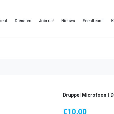
ment
Diensten
Join us!
Nieuws
Feestteam!
K
Druppel Microfoon | 
€
10,00