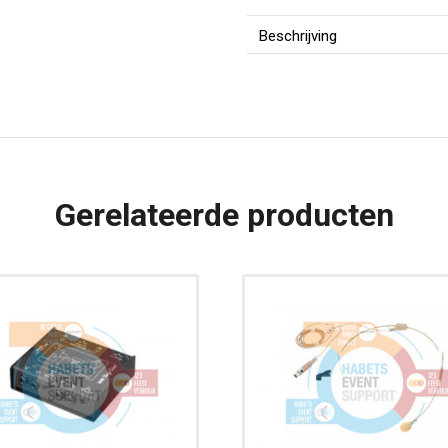
|
DPA
Beschrijving
4061-
FM
aantal
Gerelateerde producten