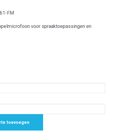
061-FM
uppelmicrofoon voor spraaktoepassingen en
rte toevoegen