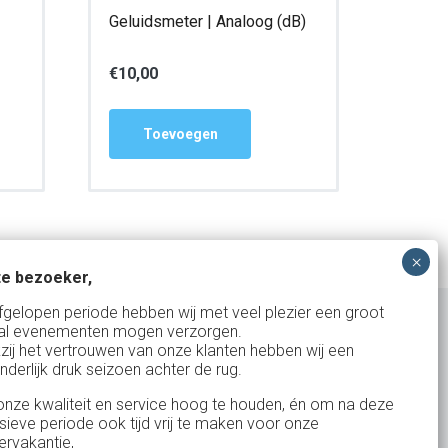
Geluidsmeter | Analoog (dB)
€
10,00
Toevoegen
e bezoeker,
fgelopen periode hebben wij met veel plezier een groot
al evenementen mogen verzorgen.
zij het vertrouwen van onze klanten hebben wij een
nderlijk druk seizoen achter de rug.
Uw partner in:
nze kwaliteit en service hoog te houden, én om na deze
Evenementen verhuur
nsieve periode ook tijd vrij te maken voor onze
Vertrouwd en
Gewe
rvakantie,
Feestverhuur