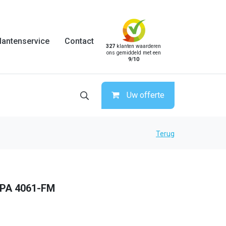
lantenservice
Contact
327
klanten waarderen
ons gemiddeld met een
9
/
10
Uw offerte
Terug
DPA 4061-FM