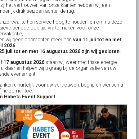
KvK: 17167131
zij het vertrouwen van onze klanten hebben wij een
nderlijk druk seizoen achter de rug.
BTW: NL.1678.53.296.B01
nze kwaliteit en service hoog te houden, én om na deze
nsieve periode ook tijd vrij te maken voor onze
rvakantie,
n wij geen opdrachten meer aan
van 11 juli tot en met
Uw partner in:
uli 2026
.
Evenementen verhuur
25 juli tot en met 16 augustus 2026 zijn wij gesloten.
Feestverhuur
af
17 augustus 2026
staan wij weer met frisse energie
 u klaar en helpen wij u graag bij de organisatie van uw
Licht- en Geluidverhuur
ende evenement.
Horeca verhuur
danken u hartelijk voor uw vertrouwen, begrip en wensen u
fijne zomer toe.
Partyverhuur
 Habets Event Support
Je vindt ons op