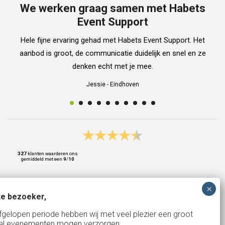
We werken graag samen met Habets
Event Support
Hele fijne ervaring gehad met Habets Event Support. Het
aanbod is groot, de communicatie duidelijk en snel en ze
denken echt met je mee.
Jessie
-
Eindhoven
327
klanten waarderen ons
gemiddeld met een
9
/
10
e bezoeker,
Bank: NL15ABNA0561810710
fgelopen periode hebben wij met veel plezier een groot
al evenementen mogen verzorgen.