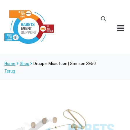
Home
Shop
Druppel Microfoon | Samson SE50
Terug