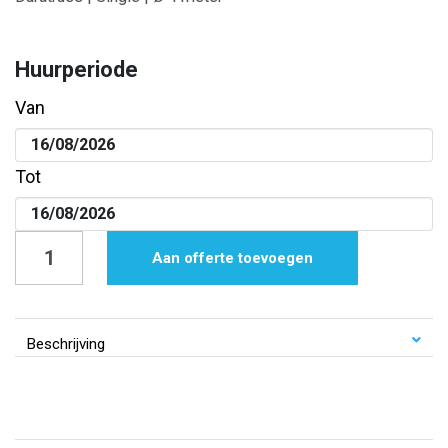
Huurperiode
Van
Tot
Duratruss
Aan offerte toevoegen
|
Single
|
Beschrijving
Ø
4
meter