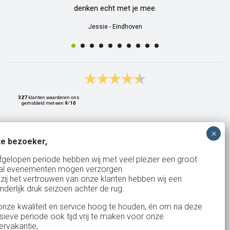
denken echt met je mee.
Jessie
-
Eindhoven
327
klanten waarderen ons
gemiddeld met een
9
/
10
e bezoeker,
Bank: NL15ABNA0561810710
fgelopen periode hebben wij met veel plezier een groot
al evenementen mogen verzorgen.
KvK: 17167131
zij het vertrouwen van onze klanten hebben wij een
nderlijk druk seizoen achter de rug.
BTW: NL.1678.53.296.B01
nze kwaliteit en service hoog te houden, én om na deze
nsieve periode ook tijd vrij te maken voor onze
rvakantie,