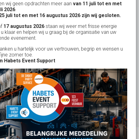
n wij geen opdrachten meer aan
van 11 juli tot en met
Uw partner in:
uli 2026
.
Evenementen verhuur
25 juli tot en met 16 augustus 2026 zijn wij gesloten.
Feestverhuur
af
17 augustus 2026
staan wij weer met frisse energie
 u klaar en helpen wij u graag bij de organisatie van uw
Licht- en Geluidverhuur
ende evenement.
Horeca verhuur
danken u hartelijk voor uw vertrouwen, begrip en wensen u
fijne zomer toe.
Partyverhuur
 Habets Event Support
Je vindt ons op