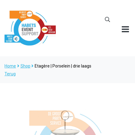
Home
Shop
Etagère | Porselein | drie laags
Terug