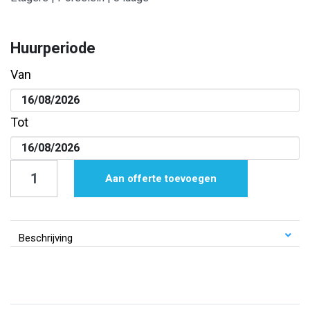
Huurperiode
Van
Tot
Etagère
Aan offerte toevoegen
|
Porselein
|
Beschrijving
drie
laags
aantal