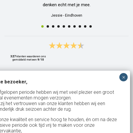
denken echt met je mee.
Jessie
-
Eindhoven
327
klanten waarderen ons
gemiddeld met een
9
/
10
e bezoeker,
Bank: NL15ABNA0561810710
fgelopen periode hebben wij met veel plezier een groot
al evenementen mogen verzorgen.
KvK: 17167131
zij het vertrouwen van onze klanten hebben wij een
nderlijk druk seizoen achter de rug.
BTW: NL.1678.53.296.B01
nze kwaliteit en service hoog te houden, én om na deze
nsieve periode ook tijd vrij te maken voor onze
rvakantie,