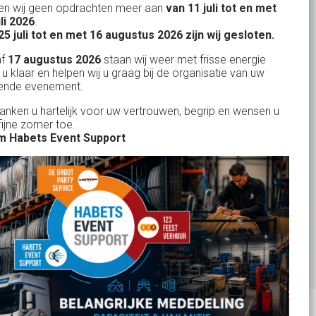
n wij geen opdrachten meer aan
van 11 juli tot en met
Uw partner in:
uli 2026
.
Evenementen verhuur
25 juli tot en met 16 augustus 2026 zijn wij gesloten.
Feestverhuur
af
17 augustus 2026
staan wij weer met frisse energie
 u klaar en helpen wij u graag bij de organisatie van uw
Licht- en Geluidverhuur
ende evenement.
Horeca verhuur
danken u hartelijk voor uw vertrouwen, begrip en wensen u
fijne zomer toe.
Partyverhuur
 Habets Event Support
Je vindt ons op