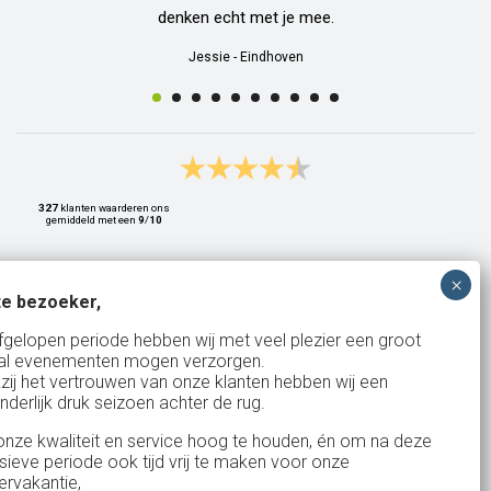
denken echt met je mee.
Jessie
-
Eindhoven
327
klanten waarderen ons
gemiddeld met een
9
/
10
e bezoeker,
Bank: NL15ABNA0561810710
fgelopen periode hebben wij met veel plezier een groot
al evenementen mogen verzorgen.
KvK: 17167131
zij het vertrouwen van onze klanten hebben wij een
nderlijk druk seizoen achter de rug.
BTW: NL.1678.53.296.B01
nze kwaliteit en service hoog te houden, én om na deze
nsieve periode ook tijd vrij te maken voor onze
rvakantie,