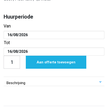
Huurperiode
Van
Tot
Goot
Aan offerte toevoegen
|
Plooi-
tent
Beschrijving
|
4,5
meter