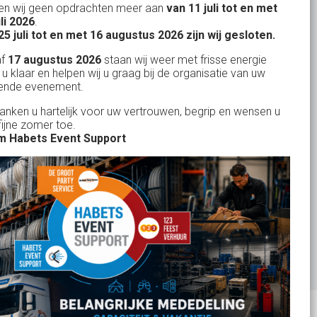
n wij geen opdrachten meer aan
van 11 juli tot en met
Uw partner in:
uli 2026
.
Evenementen verhuur
25 juli tot en met 16 augustus 2026 zijn wij gesloten.
Feestverhuur
af
17 augustus 2026
staan wij weer met frisse energie
 u klaar en helpen wij u graag bij de organisatie van uw
Licht- en Geluidverhuur
ende evenement.
Horeca verhuur
danken u hartelijk voor uw vertrouwen, begrip en wensen u
fijne zomer toe.
Partyverhuur
 Habets Event Support
Je vindt ons op