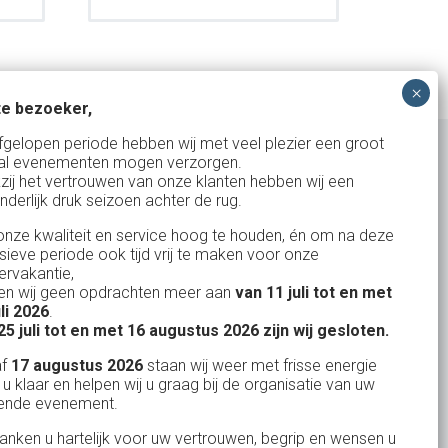
e bezoeker,
fgelopen periode hebben wij met veel plezier een groot
al evenementen mogen verzorgen.
zij het vertrouwen van onze klanten hebben wij een
nderlijk druk seizoen achter de rug.
Uw partner in:
nze kwaliteit en service hoog te houden, én om na deze
Evenementen verhuur
nsieve periode ook tijd vrij te maken voor onze
Vertrouwd en
Gewe
rvakantie,
Feestverhuur
n wij geen opdrachten meer aan
van 11 juli tot en met
uitstekend
Licht- en Geluidverhuur
uli 2026
.
drop
Alles volge
25 juli tot en met 16 augustus 2026 zijn wij gesloten.
uren
Horeca verhuur
Habets dacht direct mee, toen wij op
Wienand van der L
af
17 augustus 2026
staan wij weer met frisse energie
eze
zeer korte termijn een feest wilden
Partyverhuur
 u klaar en helpen wij u graag bij de organisatie van uw
r zit
ende evenement.
geven in onze eigen achtertuin. De
s moet
service van Habets sloot ook dit keer
Je vindt ons op
danken u hartelijk voor uw vertrouwen, begrip en wensen u
len.