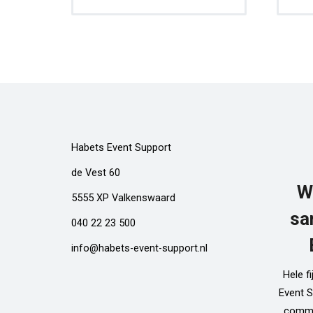
Habets Event Support
de Vest 60
W
5555 XP Valkenswaard
sa
040 22 23 500
info@habets-event-support.nl
Hele f
Event S
commun