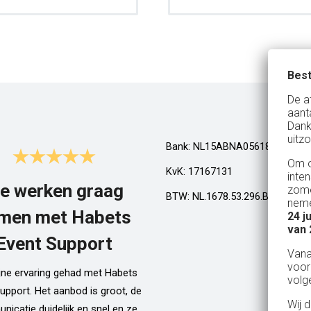
Best
De a
aant
Dank
uitzo
Bank: NL15ABNA0561810710
Om o
KvK: 17167131
inte
e werken graag
Top!
zome
BTW: NL.1678.53.296.B01
neme
men met Habets
24 j
Al een aantal jaar huren wij in Gel
van 
een kamphuis met vrienden. We h
Event Support
Van
dan een bar incl vaten bier en d
voor
ijne ervaring gehad met Habets
wordt netjes voor ons neergezet. E
volg
upport. Het aanbod is groot, de
zelfs een filmpje bij wat je precie
Wij 
icatie duidelijk en snel en ze
doen als je een vat gaat verwisse