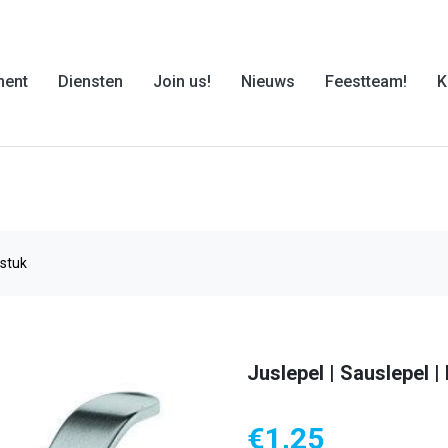
ment
Diensten
Join us!
Nieuws
Feestteam!
K
 stuk
Juslepel | Sauslepel |
€
1,25