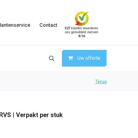
lantenservice
Contact
327
klanten waarderen
ons gemiddeld met een
9
/
10
Uw offerte
Terug
 RVS | Verpakt per stuk