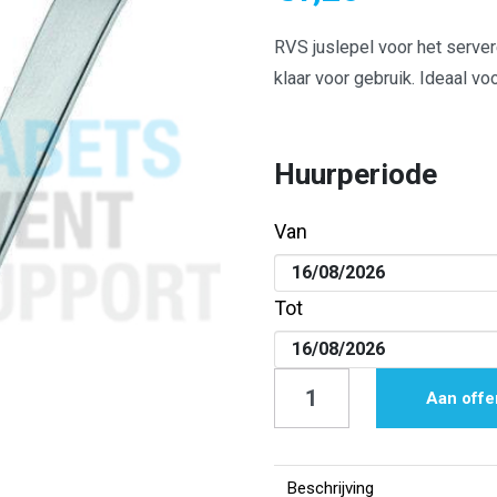
RVS juslepel voor het server
klaar voor gebruik. Ideaal vo
Huurperiode
Van
Tot
Juslepel
Aan offe
|
Sauslepel
|
Beschrijving