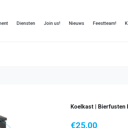
ment
Diensten
Join us!
Nieuws
Feestteam!
K
Koelkast | Bierfusten 
€
25,00