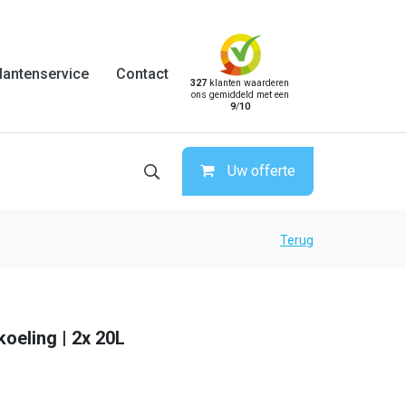
lantenservice
Contact
327
klanten waarderen
ons gemiddeld met een
9
/
10
Uw offerte
Terug
koeling | 2x 20L