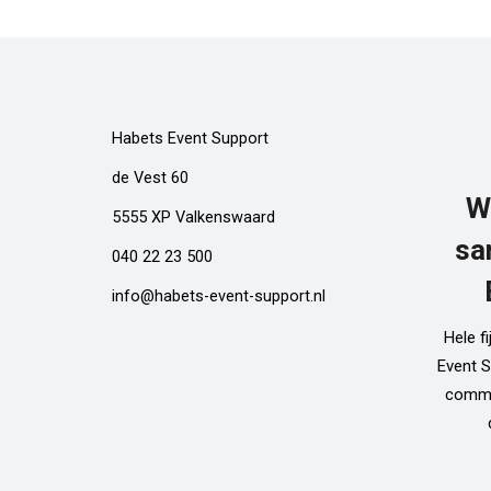
Habets Event Support
de Vest 60
W
5555 XP Valkenswaard
sa
040 22 23 500
info@habets-event-support.nl
Hele f
Event S
commun