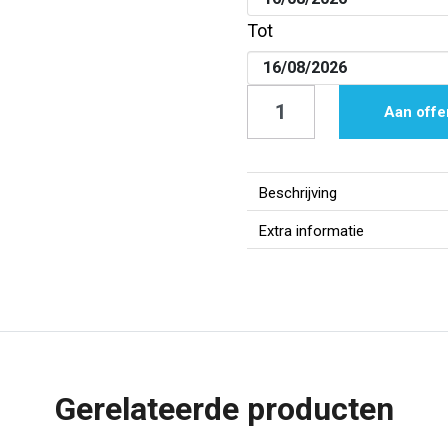
Tot
Koelkast
Aan offe
|
Bierfusten
koeling
Beschrijving
|
Extra informatie
2x
20L
aantal
Gerelateerde producten