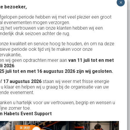
e bezoeker,
fgelopen periode hebben wij met veel plezier een groot
al evenementen mogen verzorgen.
zij het vertrouwen van onze klanten hebben wij een
nderlijk druk seizoen achter de rug.
Uw partner in:
nze kwaliteit en service hoog te houden, én om na deze
Evenementen verhuur
nsieve periode ook tijd vrij te maken voor onze
Vertrouwd en
Gewe
rvakantie,
Feestverhuur
n wij geen opdrachten meer aan
van 11 juli tot en met
uitstekend
Licht- en Geluidverhuur
uli 2026
.
drop
Alles volge
25 juli tot en met 16 augustus 2026 zijn wij gesloten.
uren
Horeca verhuur
Habets dacht direct mee, toen wij op
Wienand van der L
af
17 augustus 2026
staan wij weer met frisse energie
eze
zeer korte termijn een feest wilden
Partyverhuur
 u klaar en helpen wij u graag bij de organisatie van uw
r zit
ende evenement.
geven in onze eigen achtertuin. De
s moet
service van Habets sloot ook dit keer
Je vindt ons op
danken u hartelijk voor uw vertrouwen, begrip en wensen u
len.
fijne zomer toe.
weer naadloos aan op onze eigen
 ook
 Habets Event Support
ideeen en inbreng. Materialen werden
 wij
keurig volgens afspraak geleverd, alles
ekend