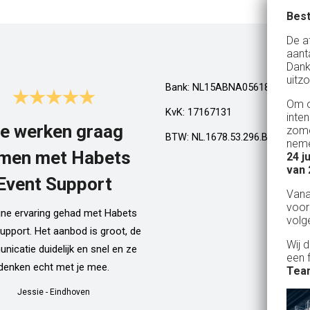
Best
De a
aant
Dank
uitzo
Bank: NL15ABNA0561810710
Om o
KvK: 17167131
inte
e werken graag
Top!
zome
BTW: NL.1678.53.296.B01
neme
men met Habets
24 j
Al een aantal jaar huren wij in Gel
van 
een kamphuis met vrienden. We h
Event Support
Van
dan een bar incl vaten bier en d
voor
ijne ervaring gehad met Habets
wordt netjes voor ons neergezet. E
volg
upport. Het aanbod is groot, de
zelfs een filmpje bij wat je precie
Wij 
icatie duidelijk en snel en ze
doen als je een vat gaat verwisse
een 
denken echt met je mee.
Alle spullen worden op maandag
Team
weer netjes opgehaald ook al zijn
Jessie
-
Eindhoven
dan weer thuis ;) In het warme we