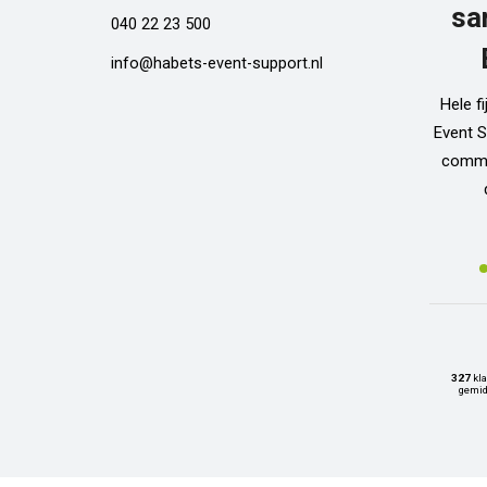
sa
040 22 23 500
info@habets-event-support.nl
Hele f
Event S
commun
327
kla
gemid