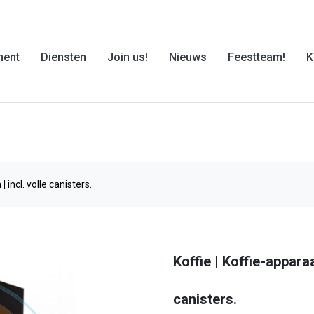
ment
Diensten
Join us!
Nieuws
Feestteam!
K
 incl. volle canisters.
Koffie | Koffie-apparaa
canisters.