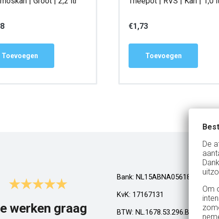
moskan | Groot | 2,2 ltr
Theepot | RVS | Kan | 1,0 l
88
€
1,73
Toevoegen
Toevoegen
Best
De a
aant
Dank
uitzo
Bank: NL15ABNA0561810710
Om o
KvK: 17167131
inte
e werken graag
Top!
zome
BTW: NL.1678.53.296.B01
neme