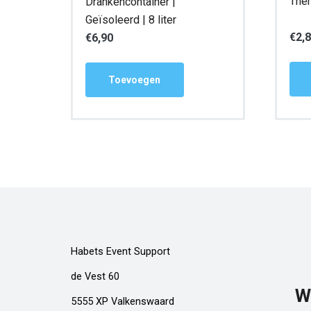
Ther
Drankencontainer |
Geïsoleerd | 8 liter
€
2,
€
6,90
Toevoegen
Habets Event Support
de Vest 60
W
5555 XP Valkenswaard