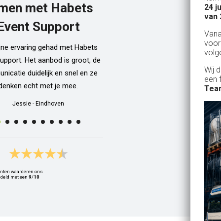
men met Habets
24 j
Al een aantal jaar huren wij in Gel
van 
een kamphuis met vrienden. We h
Event Support
Van
dan een bar incl vaten bier en d
voor
ijne ervaring gehad met Habets
wordt netjes voor ons neergezet. E
volg
upport. Het aanbod is groot, de
zelfs een filmpje bij wat je precie
Wij 
icatie duidelijk en snel en ze
doen als je een vat gaat verwisse
een 
denken echt met je mee.
Alle spullen worden op maandag
Team
weer netjes opgehaald ook al zijn
Jessie
-
Eindhoven
dan weer thuis ;) In het warme we
van 10 juli waren wij wederom 
Geldrop en we hebben van het begi
het eind een heerlijk koud biert
gedronken! Top installatie !! Ing
nten waarderen ons
Zwets
deld met een
9
/
10
Ingrid
-
Hoogvliet Rotterdam