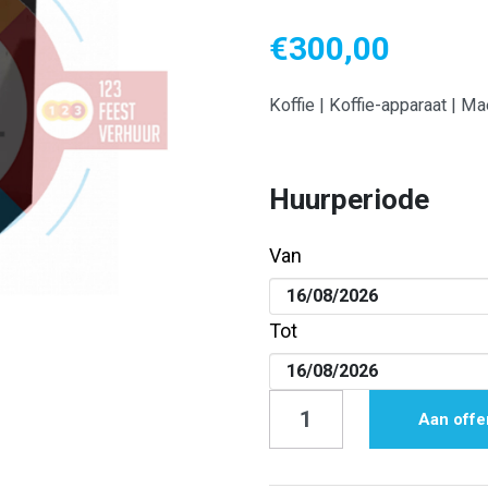
€
300,00
Koffie | Koffie-apparaat | Mae
Huurperiode
Van
Tot
Koffie
Aan offe
|
Koffie-