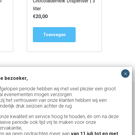
tr
Chocolademelk Dispenser | 3
liter
€
20,00
Toevoegen
e bezoeker,
fgelopen periode hebben wij met veel plezier een groot
al evenementen mogen verzorgen.
zij het vertrouwen van onze klanten hebben wij een
nderlijk druk seizoen achter de rug.
Uw partner in:
nze kwaliteit en service hoog te houden, én om na deze
Evenementen verhuur
nsieve periode ook tijd vrij te maken voor onze
Vertrouwd en
Gewe
rvakantie,
Feestverhuur
n wij geen opdrachten meer aan
van 11 juli tot en met