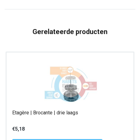
Frietzak
|
23HxØ12
Gerelateerde producten
cm.
aantal
Etagère | Brocante | drie laags
€
5,18