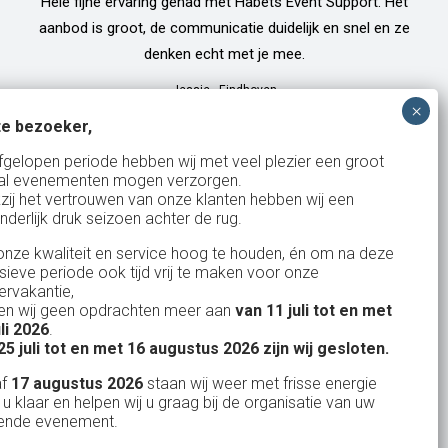
Hele fijne ervaring gehad met Habets Event Support. Het
aanbod is groot, de communicatie duidelijk en snel en ze
denken echt met je mee.
Jessie
-
Eindhoven
e bezoeker,
fgelopen periode hebben wij met veel plezier een groot
al evenementen mogen verzorgen.
zij het vertrouwen van onze klanten hebben wij een
nderlijk druk seizoen achter de rug.
327
klanten waarderen ons
gemiddeld met een
9
/
10
nze kwaliteit en service hoog te houden, én om na deze
nsieve periode ook tijd vrij te maken voor onze
rvakantie,
n wij geen opdrachten meer aan
van 11 juli tot en met
uli 2026
.
Bank: NL15ABNA0561810710
25 juli tot en met 16 augustus 2026 zijn wij gesloten.
KvK: 17167131
af
17 augustus 2026
staan wij weer met frisse energie
 u klaar en helpen wij u graag bij de organisatie van uw
BTW: NL.1678.53.296.B01
ende evenement.