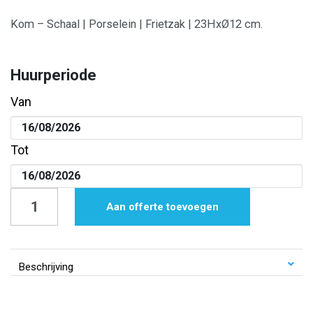
Kom – Schaal | Porselein | Frietzak | 23HxØ12 cm.
Huurperiode
Van
Tot
Kom
Aan offerte toevoegen
-
Schaal
|
Beschrijving
Porselein
|