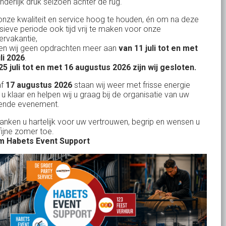
nderlijk druk seizoen achter de rug.
BTW: NL.1678.53.296.B01
nze kwaliteit en service hoog te houden, én om na deze
nsieve periode ook tijd vrij te maken voor onze
rvakantie,
n wij geen opdrachten meer aan
van 11 juli tot en met
Uw partner in:
uli 2026
.
Evenementen verhuur
25 juli tot en met 16 augustus 2026 zijn wij gesloten.
Feestverhuur
af
17 augustus 2026
staan wij weer met frisse energie
 u klaar en helpen wij u graag bij de organisatie van uw
Licht- en Geluidverhuur
ende evenement.
Horeca verhuur
danken u hartelijk voor uw vertrouwen, begrip en wensen u
fijne zomer toe.
Partyverhuur
 Habets Event Support
Je vindt ons op