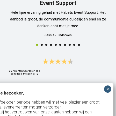
Event Support
Hele fijne ervaring gehad met Habets Event Support. Het
aanbod is groot, de communicatie duidelijk en snel en ze
denken echt met je mee.
Jessie
-
Eindhoven
327
klanten waarderen ons
gemiddeld met een
9
/
10
e bezoeker,
Bank: NL15ABNA0561810710
fgelopen periode hebben wij met veel plezier een groot
al evenementen mogen verzorgen.
KvK: 17167131
zij het vertrouwen van onze klanten hebben wij een