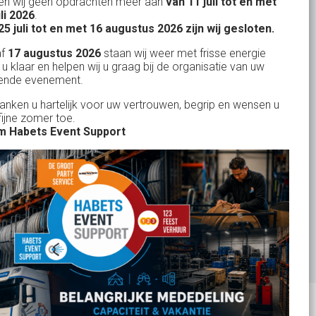
n wij geen opdrachten meer aan
van 11 juli tot en met
Uw partner in:
uli 2026
.
Evenementen verhuur
25 juli tot en met 16 augustus 2026 zijn wij gesloten.
Feestverhuur
af
17 augustus 2026
staan wij weer met frisse energie
 u klaar en helpen wij u graag bij de organisatie van uw
Licht- en Geluidverhuur
ende evenement.
Horeca verhuur
danken u hartelijk voor uw vertrouwen, begrip en wensen u
fijne zomer toe.
Partyverhuur
 Habets Event Support
Je vindt ons op