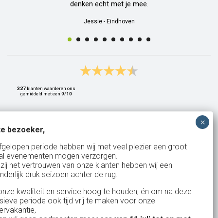
denken echt met je mee.
Jessie
-
Eindhoven
327
klanten waarderen ons
gemiddeld met een
9
/
10
e bezoeker,
Bank: NL15ABNA0561810710
fgelopen periode hebben wij met veel plezier een groot
al evenementen mogen verzorgen.
KvK: 17167131
zij het vertrouwen van onze klanten hebben wij een
nderlijk druk seizoen achter de rug.
BTW: NL.1678.53.296.B01
nze kwaliteit en service hoog te houden, én om na deze
nsieve periode ook tijd vrij te maken voor onze
rvakantie,