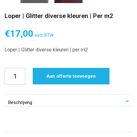
Loper | Glitter diverse kleuren | Per m2
€
17,00
excl. BTW
Loper | Glitter diverse kleuren | per m2
Loper
Aan offerte toevoegen
|
Glitter
diverse
Beschrijving
kleuren
|
Per
m2