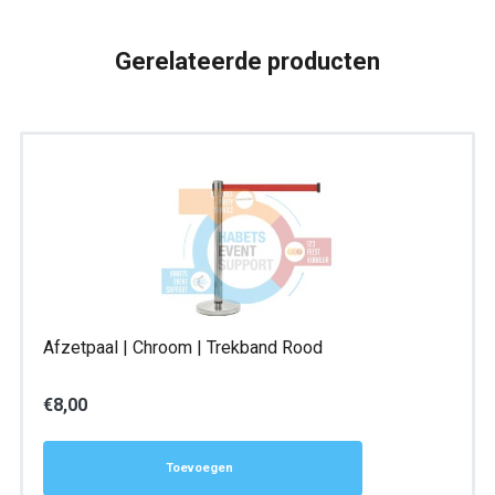
aantal
Gerelateerde producten
Afzetpaal | Chroom | Trekband Rood
€
8,00
Toevoegen