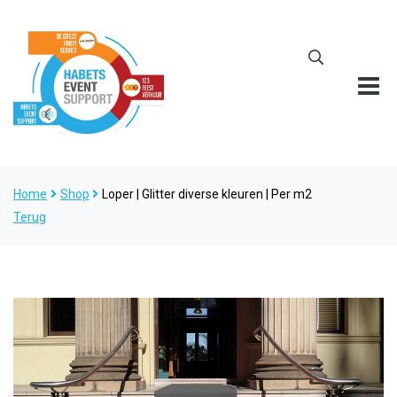
Home
Shop
Loper | Glitter diverse kleuren | Per m2
Terug