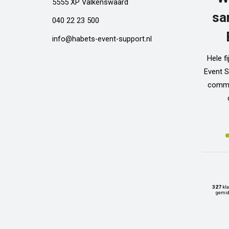
5555 XP Valkenswaard
sa
040 22 23 500
info@habets-event-support.nl
Hele f
Event S
commun
327
kla
gemid