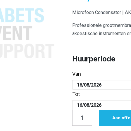
Microfoon Condensator | A
Professionele grootmembraa
akoestische instrumenten en
Huurperiode
Van
Tot
Microfoon
Aan offe
Condensator