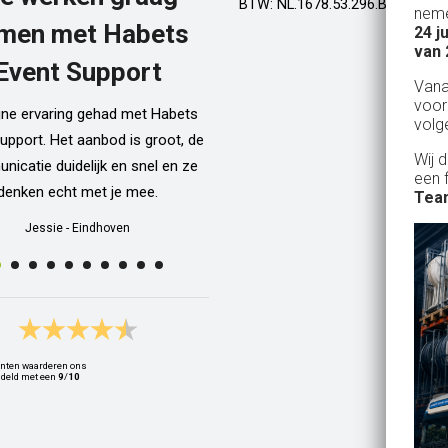
BTW: NL.1678.53.296.B01
neme
men met Habets
24 j
Al een aantal jaar huren wij in Gel
van 
een kamphuis met vrienden. We h
Event Support
Van
dan een bar incl vaten bier en d
voor
ijne ervaring gehad met Habets
wordt netjes voor ons neergezet. E
volg
upport. Het aanbod is groot, de
zelfs een filmpje bij wat je precie
Wij 
icatie duidelijk en snel en ze
doen als je een vat gaat verwisse
een 
denken echt met je mee.
Alle spullen worden op maandag
Team
weer netjes opgehaald ook al zijn
Jessie
-
Eindhoven
dan weer thuis ;) In het warme we
van 10 juli waren wij wederom 
Geldrop en we hebben van het begi
het eind een heerlijk koud biert
gedronken! Top installatie !! Ing
nten waarderen ons
Zwets
deld met een
9
/
10
Ingrid
-
Hoogvliet Rotterdam