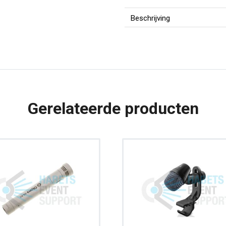
|
AKG
Beschrijving
C214
aantal
Gerelateerde producten