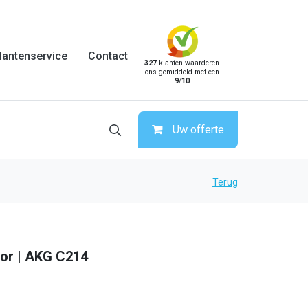
lantenservice
Contact
327
klanten waarderen
ons gemiddeld met een
9
/
10
Uw offerte
Terug
or | AKG C214