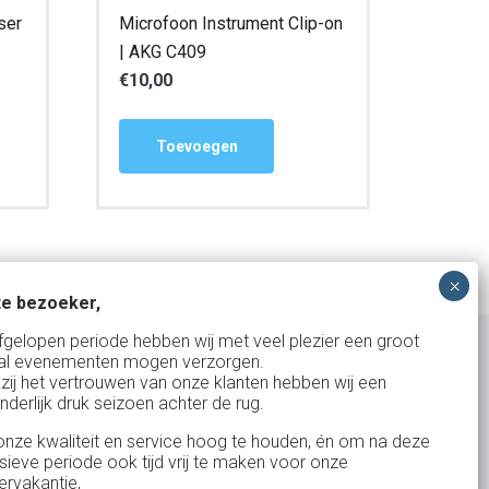
ser
Microfoon Instrument Clip-on
| AKG C409
€
10,00
Toevoegen
e bezoeker,
fgelopen periode hebben wij met veel plezier een groot
al evenementen mogen verzorgen.
zij het vertrouwen van onze klanten hebben wij een
nderlijk druk seizoen achter de rug.
Uw partner in:
nze kwaliteit en service hoog te houden, én om na deze
Evenementen verhuur
nsieve periode ook tijd vrij te maken voor onze
Vertrouwd en
Gewe
rvakantie,
Feestverhuur