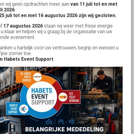
n wij geen opdrachten meer aan
van 11 juli tot en met
uitstekend
Licht- en Geluidverhuur
uli 2026
.
drop
Alles volge
25 juli tot en met 16 augustus 2026 zijn wij gesloten.
uren
Horeca verhuur
Habets dacht direct mee, toen wij op
Wienand van der L
af
17 augustus 2026
staan wij weer met frisse energie
eze
zeer korte termijn een feest wilden
Partyverhuur
 u klaar en helpen wij u graag bij de organisatie van uw
r zit
ende evenement.
geven in onze eigen achtertuin. De
s moet
service van Habets sloot ook dit keer
Je vindt ons op
danken u hartelijk voor uw vertrouwen, begrip en wensen u
len.
fijne zomer toe.
weer naadloos aan op onze eigen
 ook
 Habets Event Support
ideeen en inbreng. Materialen werden
 wij
keurig volgens afspraak geleverd, alles
ekend
tiptop in orde. De presentatie die wij op
in
het gehuurde 75 inch scherm deelden,
n tot
werd door onze gasten zeer
je
gewaardeerd. Een mooi, helder en groot
rid
beeld. Team Habets, bedankt en tot de
volgende keer weer.
Jolanda Bakker
-
Waalre