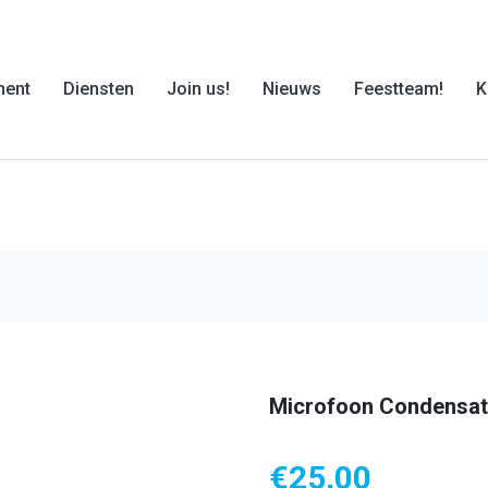
ment
Diensten
Join us!
Nieuws
Feestteam!
K
Microfoon Condensat
€
25,00