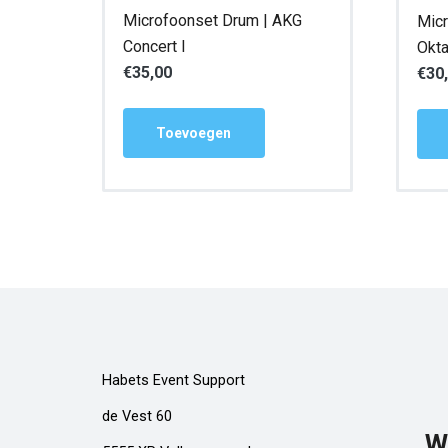
Microfoonset Drum | AKG
Micr
Concert I
Okta
€
35,00
€
30
Toevoegen
Habets Event Support
de Vest 60
W