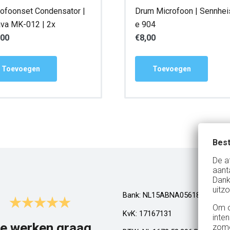
ofoonset Condensator |
Drum Microfoon | Sennhei
va MK-012 | 2x
e 904
,00
€
8,00
Toevoegen
Toevoegen
Best
De a
aant
Dank
uitzo
Bank: NL15ABNA0561810710
Om o
KvK: 17167131
inte
e werken graag
Top!
zome