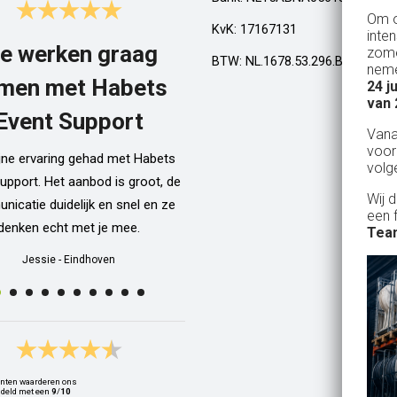
Om o
KvK: 17167131
inte
e werken graag
Top!
zome
BTW: NL.1678.53.296.B01
neme
men met Habets
24 j
Al een aantal jaar huren wij in Gel
van 
een kamphuis met vrienden. We h
Event Support
Van
dan een bar incl vaten bier en d
voor
ijne ervaring gehad met Habets
wordt netjes voor ons neergezet. E
volg
upport. Het aanbod is groot, de
zelfs een filmpje bij wat je precie
Wij 
icatie duidelijk en snel en ze
doen als je een vat gaat verwisse
een 
denken echt met je mee.
Alle spullen worden op maandag
Team
weer netjes opgehaald ook al zijn
Jessie
-
Eindhoven
dan weer thuis ;) In het warme we
van 10 juli waren wij wederom 
Geldrop en we hebben van het begi
het eind een heerlijk koud biert
gedronken! Top installatie !! Ing
nten waarderen ons
Zwets
deld met een
9
/
10