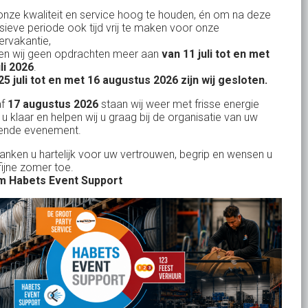
nze kwaliteit en service hoog te houden, én om na deze
Evenementen verhuur
nsieve periode ook tijd vrij te maken voor onze
Vertrouwd en
Gewe
rvakantie,
Feestverhuur
n wij geen opdrachten meer aan
van 11 juli tot en met
uitstekend
Licht- en Geluidverhuur
uli 2026
.
drop
Alles volge
25 juli tot en met 16 augustus 2026 zijn wij gesloten.
uren
Horeca verhuur
Habets dacht direct mee, toen wij op
Wienand van der L
af
17 augustus 2026
staan wij weer met frisse energie
eze
zeer korte termijn een feest wilden
Partyverhuur
 u klaar en helpen wij u graag bij de organisatie van uw
r zit
ende evenement.
geven in onze eigen achtertuin. De
s moet
service van Habets sloot ook dit keer
Je vindt ons op
danken u hartelijk voor uw vertrouwen, begrip en wensen u
len.
fijne zomer toe.
weer naadloos aan op onze eigen
 ook
 Habets Event Support
ideeen en inbreng. Materialen werden
 wij
keurig volgens afspraak geleverd, alles
ekend
tiptop in orde. De presentatie die wij op
in
het gehuurde 75 inch scherm deelden,
n tot
werd door onze gasten zeer
je
gewaardeerd. Een mooi, helder en groot
rid
beeld. Team Habets, bedankt en tot de