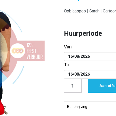
Opblaaspop | Sarah | Cartoon
Huurperiode
Van
Tot
Opblaaspop
Aan offe
|
Sarah
|
Beschrijving
Cartoon