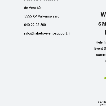
de Vest 60
W
5555 XP Valkenswaard
sa
040 22 23 500
info@habets-event-support.nl
Hele f
Event S
commun
327
kla
gemid