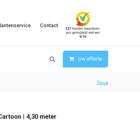
lantenservice
Contact
327
klanten waarderen
ons gemiddeld met een
9
/
10
Uw offerte
Terug
Cartoon | 4,30 meter