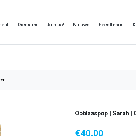
ment
Diensten
Join us!
Nieuws
Feestteam!
K
ter
Opblaaspop | Sarah | 
€
40,00