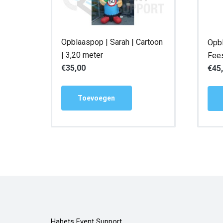
Opblaaspop | Sarah | Cartoon
Opbl
| 3,20 meter
Fees
€
35,00
€
45
Toevoegen
Habets Event Support