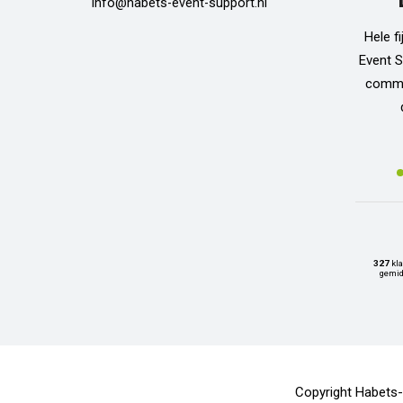
info@habets-event-support.nl
Hele f
Event S
commun
327
kla
gemid
Copyright Habets