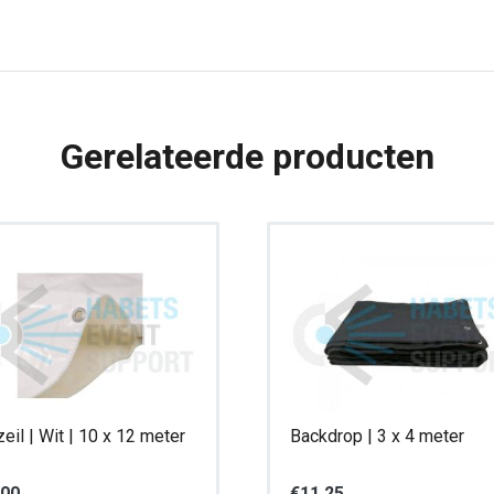
x
3.00
meter
aantal
Gerelateerde producten
eil | Wit | 10 x 12 meter
Backdrop | 3 x 4 meter
,00
€
11,25