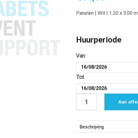
Panelen | Wit | 1.20 x 3.00 
Huurperiode
Van
Tot
Panelen
Aan offe
|
Wit
|
Beschrijving
1.20