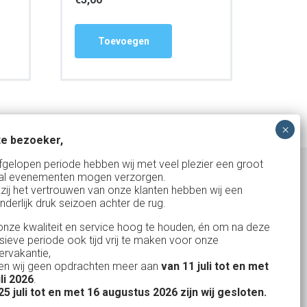
Toevoegen
e bezoeker,
fgelopen periode hebben wij met veel plezier een groot
al evenementen mogen verzorgen.
zij het vertrouwen van onze klanten hebben wij een
nderlijk druk seizoen achter de rug.
Uw partner in:
nze kwaliteit en service hoog te houden, én om na deze
Evenementen verhuur
nsieve periode ook tijd vrij te maken voor onze
Vertrouwd en
Gewe
rvakantie,
Feestverhuur
n wij geen opdrachten meer aan
van 11 juli tot en met
uitstekend
Licht- en Geluidverhuur
uli 2026
.
drop
Alles volge
25 juli tot en met 16 augustus 2026 zijn wij gesloten.
uren
Horeca verhuur