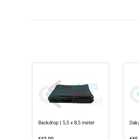
Backdrop | 5,5 x 8,5 meter
Dakz
€
43,00
€
65