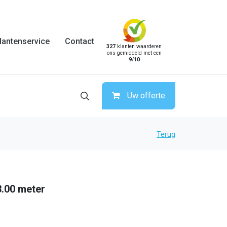
lantenservice
Contact
327
klanten waarderen
ons gemiddeld met een
9
/
10
Uw offerte
Terug
 3.00 meter