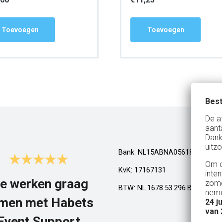
Toevoegen
Toevoegen
Best
De a
aant
Dank
uitzo
Bank: NL15ABNA0561810710
Om o
KvK: 17167131
inte
e werken graag
Top!
zome
BTW: NL.1678.53.296.B01
neme
men met Habets
24 j
Al een aantal jaar huren wij in Gel
van 
een kamphuis met vrienden. We h
Event Support