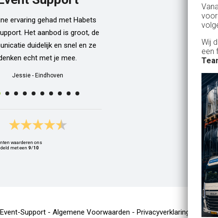
Van
dan een bar incl vaten bier en d
voor
ijne ervaring gehad met Habets
wordt netjes voor ons neergezet. E
volg
upport. Het aanbod is groot, de
zelfs een filmpje bij wat je precie
Wij 
icatie duidelijk en snel en ze
doen als je een vat gaat verwisse
een 
denken echt met je mee.
Alle spullen worden op maandag
Team
weer netjes opgehaald ook al zijn
Jessie
-
Eindhoven
dan weer thuis ;) In het warme we
van 10 juli waren wij wederom 
Geldrop en we hebben van het begi
het eind een heerlijk koud biert
gedronken! Top installatie !! Ing
nten waarderen ons
Zwets
deld met een
9
/
10
Ingrid
-
Hoogvliet Rotterdam
-Event-Support -
Algemene Voorwaarden
-
Privacyverklaring
-
Cooki