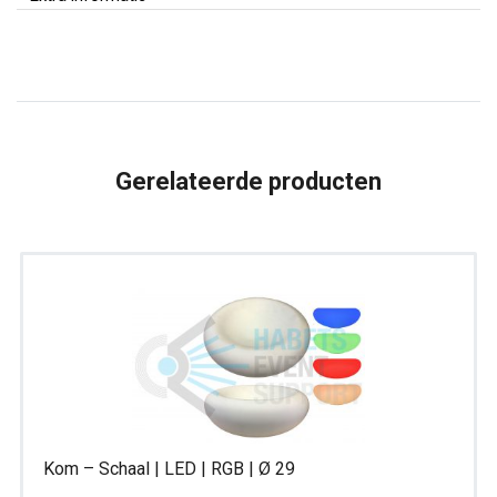
|
peper-
en
zout
potjes
houder
Gerelateerde producten
aantal
Kom – Schaal | LED | RGB | Ø 29