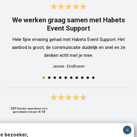
We werken graag samen met Habets
Event Support
Hele fijne ervaring gehad met Habets Event Support. Het
aanbod is groot, de communicatie duidelijk en snel en ze
denken echt met je mee.
Jessie
-
Eindhoven
327
klanten waarderen ons
gemiddeld met een
9
/
10
e bezoeker,