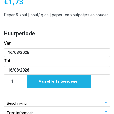
€
1,73
Peper & zout | hout/ glas | peper- en zoutpotjes en houder
Huurperiode
Van
Tot
Peper
Aan offerte toevoegen
&
zout
|
Beschrijving
hout/glas
Extra informatie