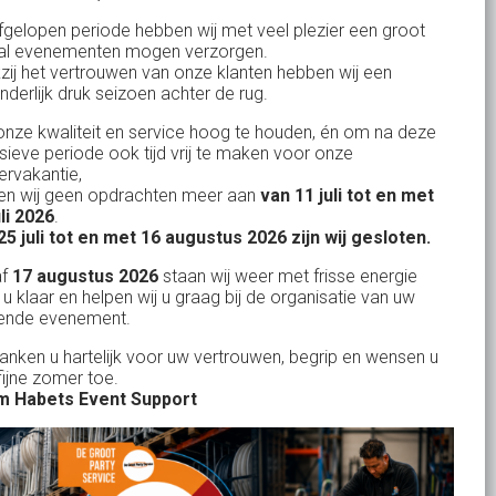
Bank: NL15ABNA0561810710
fgelopen periode hebben wij met veel plezier een groot
al evenementen mogen verzorgen.
KvK: 17167131
zij het vertrouwen van onze klanten hebben wij een
nderlijk druk seizoen achter de rug.
BTW: NL.1678.53.296.B01
nze kwaliteit en service hoog te houden, én om na deze
nsieve periode ook tijd vrij te maken voor onze
rvakantie,
n wij geen opdrachten meer aan
van 11 juli tot en met
Uw partner in:
uli 2026
.
Evenementen verhuur
25 juli tot en met 16 augustus 2026 zijn wij gesloten.
Feestverhuur
af
17 augustus 2026
staan wij weer met frisse energie
 u klaar en helpen wij u graag bij de organisatie van uw
Licht- en Geluidverhuur
ende evenement.
Horeca verhuur
danken u hartelijk voor uw vertrouwen, begrip en wensen u
fijne zomer toe.
Partyverhuur
 Habets Event Support
Je vindt ons op