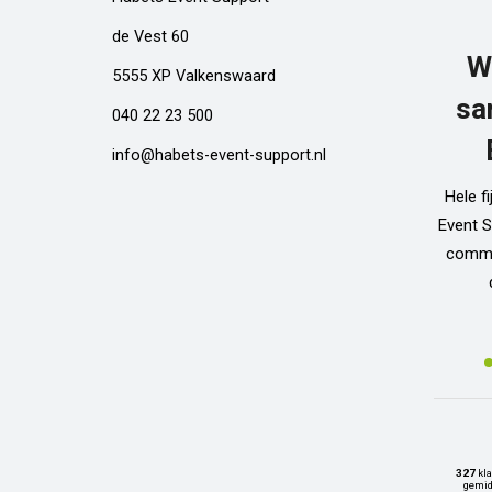
de Vest 60
W
5555 XP Valkenswaard
sa
040 22 23 500
info@habets-event-support.nl
Hele f
Event S
commun
327
kla
gemid