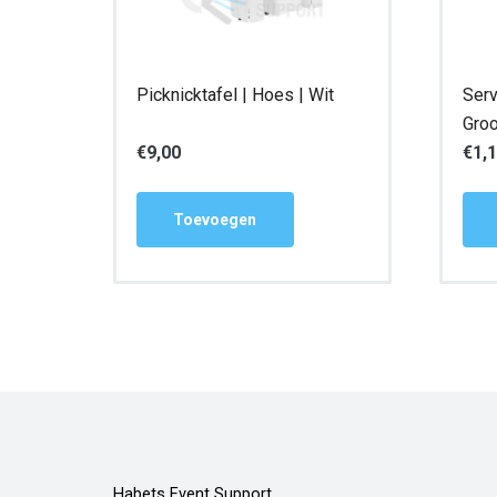
Picknicktafel | Hoes | Wit
Serv
Groo
€
9,00
€
1,
Toevoegen
Habets Event Support