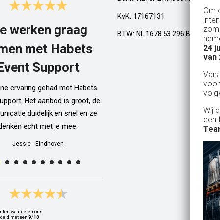
Om o
KvK: 17167131
inte
e werken graag
Top!
zome
BTW: NL.1678.53.296.B01
neme
men met Habets
24 j
Al een aantal jaar huren wij in Gel
van 
een kamphuis met vrienden. We h
Event Support
Van
dan een bar incl vaten bier en d
voor
ijne ervaring gehad met Habets
wordt netjes voor ons neergezet. E
volg
upport. Het aanbod is groot, de
zelfs een filmpje bij wat je precie
Wij 
icatie duidelijk en snel en ze
doen als je een vat gaat verwisse
een 
denken echt met je mee.
Alle spullen worden op maandag
Team
weer netjes opgehaald ook al zijn
Jessie
-
Eindhoven
dan weer thuis ;) In het warme we
van 10 juli waren wij wederom 
Geldrop en we hebben van het begi
het eind een heerlijk koud biert
gedronken! Top installatie !! Ing
nten waarderen ons
Zwets
deld met een
9
/
10