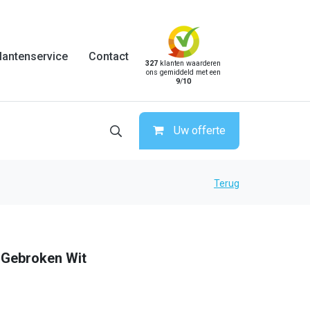
lantenservice
Contact
327
klanten waarderen
ons gemiddeld met een
9
/
10
Uw offerte
Terug
| Gebroken Wit