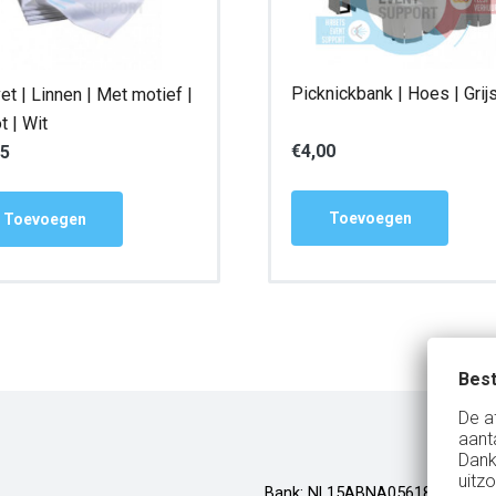
Picknickbank | Hoes | Grij
et | Linnen | Met motief |
t | Wit
€
4,00
15
Toevoegen
Toevoegen
Best
De a
aant
Dank
uitzo
Bank: NL15ABNA0561810710