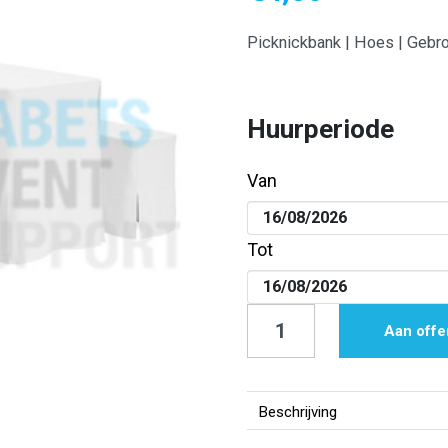
Picknickbank | Hoes | Gebr
Huurperiode
Van
Tot
Picknickbank
Aan offe
|
Hoes
|
Beschrijving
Gebroken