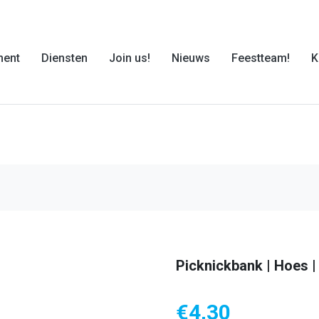
ment
Diensten
Join us!
Nieuws
Feestteam!
K
Picknickbank | Hoes 
€
4,30