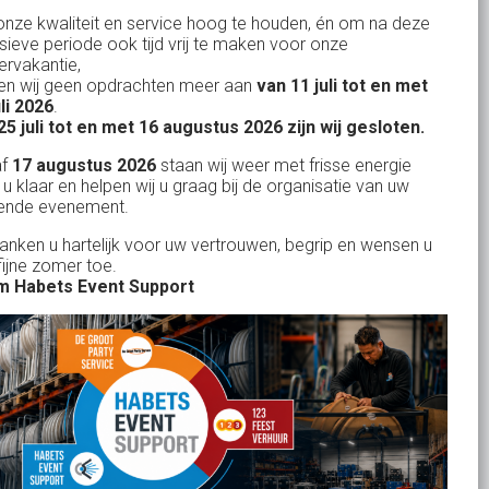
nze kwaliteit en service hoog te houden, én om na deze
Evenementen verhuur
nsieve periode ook tijd vrij te maken voor onze
Vertrouwd en
Gewe
rvakantie,
Feestverhuur
n wij geen opdrachten meer aan
van 11 juli tot en met
uitstekend
Licht- en Geluidverhuur
uli 2026
.
drop
Alles volge
25 juli tot en met 16 augustus 2026 zijn wij gesloten.
uren
Horeca verhuur
Habets dacht direct mee, toen wij op
Wienand van der L
af
17 augustus 2026
staan wij weer met frisse energie
eze
zeer korte termijn een feest wilden
Partyverhuur
 u klaar en helpen wij u graag bij de organisatie van uw
r zit
ende evenement.
geven in onze eigen achtertuin. De
s moet
service van Habets sloot ook dit keer
Je vindt ons op
danken u hartelijk voor uw vertrouwen, begrip en wensen u
len.
fijne zomer toe.
weer naadloos aan op onze eigen
 ook
 Habets Event Support
ideeen en inbreng. Materialen werden
 wij
keurig volgens afspraak geleverd, alles
ekend
tiptop in orde. De presentatie die wij op
in
het gehuurde 75 inch scherm deelden,
n tot
werd door onze gasten zeer
je
gewaardeerd. Een mooi, helder en groot
rid
beeld. Team Habets, bedankt en tot de