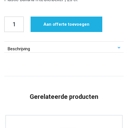
Plastic
Aan offerte toevoegen
Bavaria
fris/bierbeker
|
Beschrijving
25
cl.
aantal
Gerelateerde producten