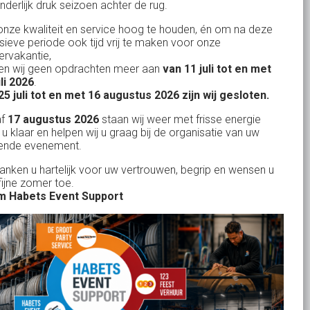
nderlijk druk seizoen achter de rug.
327
klanten waarderen ons
gemiddeld met een
9
/
10
nze kwaliteit en service hoog te houden, én om na deze
nsieve periode ook tijd vrij te maken voor onze
rvakantie,
n wij geen opdrachten meer aan
van 11 juli tot en met
uli 2026
.
Bank: NL15ABNA0561810710
25 juli tot en met 16 augustus 2026 zijn wij gesloten.
KvK: 17167131
af
17 augustus 2026
staan wij weer met frisse energie
 u klaar en helpen wij u graag bij de organisatie van uw
BTW: NL.1678.53.296.B01
ende evenement.
danken u hartelijk voor uw vertrouwen, begrip en wensen u
fijne zomer toe.
 Habets Event Support
Uw partner in:
Evenementen verhuur
Feestverhuur
Licht- en Geluidverhuur
Horeca verhuur