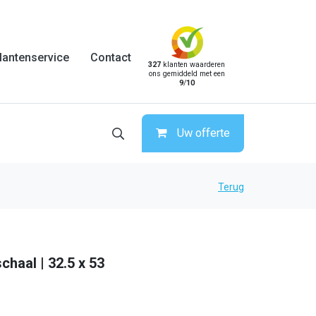
lantenservice
Contact
327
klanten waarderen
ons gemiddeld met een
9
/
10
Uw offerte
Terug
chaal | 32.5 x 53