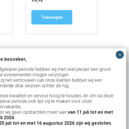
Toevoegen
e bezoeker,
fgelopen periode hebben wij met veel plezier een groot
al evenementen mogen verzorgen.
zij het vertrouwen van onze klanten hebben wij een
nderlijk druk seizoen achter de rug.
Uw partner in:
nze kwaliteit en service hoog te houden, én om na deze
Evenementen verhuur
nsieve periode ook tijd vrij te maken voor onze
Vertrouwd en
Gewe
rvakantie,
Feestverhuur
n wij geen opdrachten meer aan
van 11 juli tot en met
uitstekend
Licht- en Geluidverhuur
uli 2026
.
drop
Alles volge
25 juli tot en met 16 augustus 2026 zijn wij gesloten.
uren
Horeca verhuur