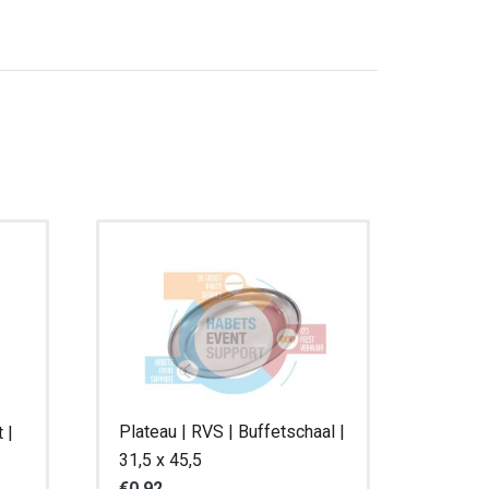
Plateau | RVS | Buffetschaal |
 |
31,5 x 45,5
€
0,92