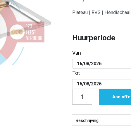
Plateau | RVS | Hendischaal 
Huurperiode
Van
Tot
Plateau
Aan offe
|
RVS
|
Beschrijving
Hendischaal