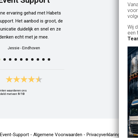
Van
dan een bar incl vaten bier en d
voor
ijne ervaring gehad met Habets
wordt netjes voor ons neergezet. E
volg
upport. Het aanbod is groot, de
zelfs een filmpje bij wat je precie
Wij 
icatie duidelijk en snel en ze
doen als je een vat gaat verwisse
een 
denken echt met je mee.
Alle spullen worden op maandag
Team
weer netjes opgehaald ook al zijn
Jessie
-
Eindhoven
dan weer thuis ;) In het warme we
van 10 juli waren wij wederom 
Geldrop en we hebben van het begi
het eind een heerlijk koud biert
gedronken! Top installatie !! Ing
nten waarderen ons
Zwets
deld met een
9
/
10
Ingrid
-
Hoogvliet Rotterdam
-Event-Support -
Algemene Voorwaarden
-
Privacyverklaring
-
Cooki