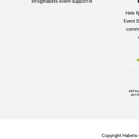
info@habets-event-support.nl
Hele f
Event S
commun
327
kla
gemid
Copyright Habets