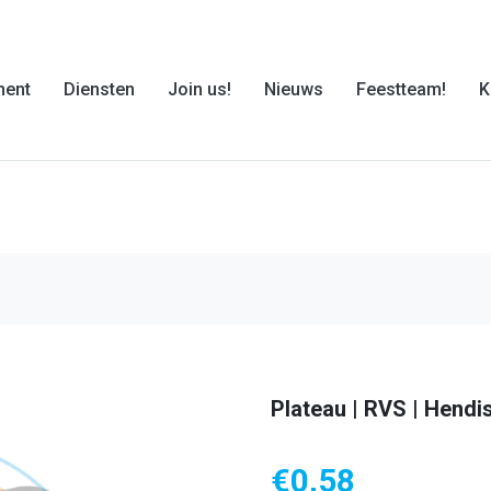
ment
Diensten
Join us!
Nieuws
Feestteam!
K
Plateau | RVS | Hendis
€
0,58