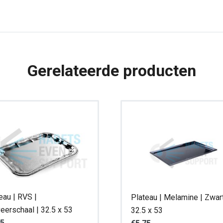
|
32.5
x
53
Gerelateerde producten
aantal
eau | RVS |
Plateau | Melamine | Zwart
eerschaal | 32.5 x 53
32.5 x 53
15