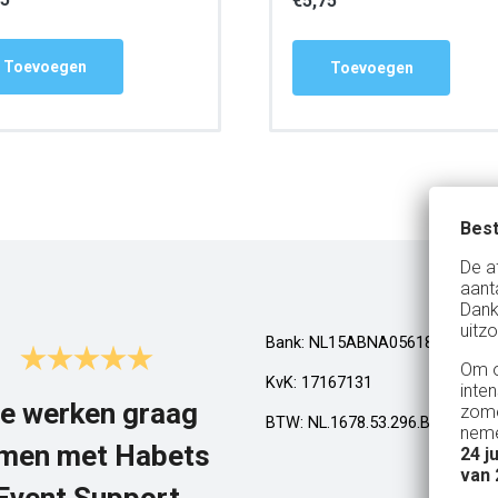
€
5,75
Toevoegen
Toevoegen
Best
De a
aant
Dank
uitzo
Bank: NL15ABNA0561810710
Om o
KvK: 17167131
inte
e werken graag
Top!
zome
BTW: NL.1678.53.296.B01
neme
men met Habets
24 j
Al een aantal jaar huren wij in Gel
van 
een kamphuis met vrienden. We h
Event Support