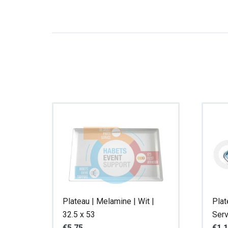
Plateau | Melamine | Wit |
Plat
32.5 x 53
Serv
€
5,75
€
1,