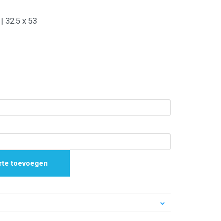
| 32.5 x 53
rte toevoegen