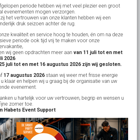
Bank: NL15ABNA0561810710
fgelopen periode hebben wij met veel plezier een groot
al evenementen mogen verzorgen.
KvK: 17167131
zij het vertrouwen van onze klanten hebben wij een
nderlijk druk seizoen achter de rug.
BTW: NL.1678.53.296.B01
nze kwaliteit en service hoog te houden, én om na deze
nsieve periode ook tijd vrij te maken voor onze
rvakantie,
n wij geen opdrachten meer aan
van 11 juli tot en met
Uw partner in:
uli 2026
.
Evenementen verhuur
25 juli tot en met 16 augustus 2026 zijn wij gesloten.
Feestverhuur
af
17 augustus 2026
staan wij weer met frisse energie
 u klaar en helpen wij u graag bij de organisatie van uw
Licht- en Geluidverhuur
ende evenement.
Horeca verhuur
danken u hartelijk voor uw vertrouwen, begrip en wensen u
fijne zomer toe.
Partyverhuur
 Habets Event Support
Je vindt ons op