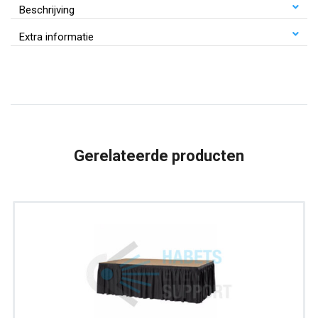
|
Beschrijving
Scheurdoek
Extra informatie
Per
1,00
m1
|
100cm |
ongeplooid
Gerelateerde producten
aantal