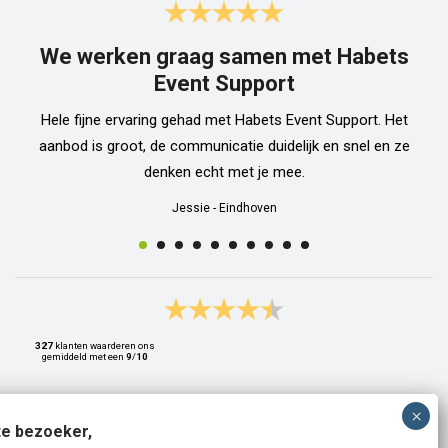
We werken graag samen met Habets
Event Support
Hele fijne ervaring gehad met Habets Event Support. Het
aanbod is groot, de communicatie duidelijk en snel en ze
denken echt met je mee.
Jessie
-
Eindhoven
327
klanten waarderen ons
gemiddeld met een
9
/
10
e bezoeker,