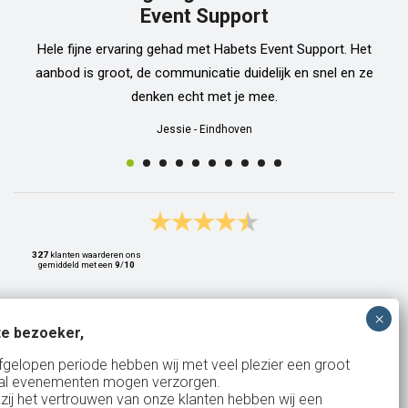
Event Support
Hele fijne ervaring gehad met Habets Event Support. Het
aanbod is groot, de communicatie duidelijk en snel en ze
denken echt met je mee.
Jessie
-
Eindhoven
327
klanten waarderen ons
gemiddeld met een
9
/
10
e bezoeker,
Bank: NL15ABNA0561810710
fgelopen periode hebben wij met veel plezier een groot
al evenementen mogen verzorgen.
KvK: 17167131
zij het vertrouwen van onze klanten hebben wij een