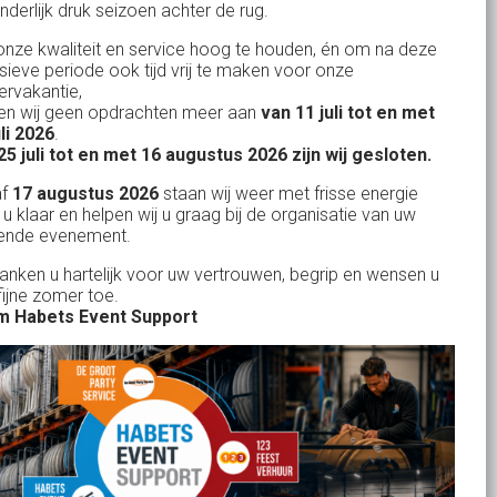
nderlijk druk seizoen achter de rug.
BTW: NL.1678.53.296.B01
nze kwaliteit en service hoog te houden, én om na deze
nsieve periode ook tijd vrij te maken voor onze
rvakantie,
n wij geen opdrachten meer aan
van 11 juli tot en met
Uw partner in:
uli 2026
.
Evenementen verhuur
25 juli tot en met 16 augustus 2026 zijn wij gesloten.
Feestverhuur
af
17 augustus 2026
staan wij weer met frisse energie
 u klaar en helpen wij u graag bij de organisatie van uw
Licht- en Geluidverhuur
ende evenement.
Horeca verhuur
danken u hartelijk voor uw vertrouwen, begrip en wensen u
fijne zomer toe.
Partyverhuur
 Habets Event Support
Je vindt ons op