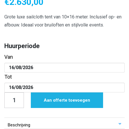
€
2.630,00
Grote luxe sailcloth tent van 10×16 meter. Inclusief op- en
afbouw. Ideaal voor bruiloften en stijlvolle events.
Huurperiode
Van
Tot
Sailcloth
Aan offerte toevoegen
tent
|
10x16
Beschrijving