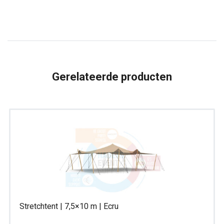
m
|
Rechthoek
|
Ecru
Gerelateerde producten
|
Incl.
op-
en
afbouw
aantal
Stretchtent | 7,5×10 m | Ecru