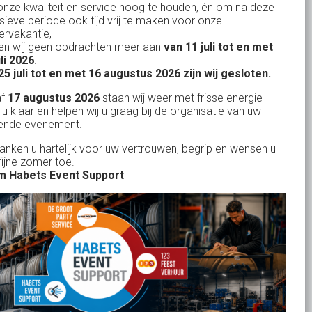
nze kwaliteit en service hoog te houden, én om na deze
nsieve periode ook tijd vrij te maken voor onze
rvakantie,
n wij geen opdrachten meer aan
van 11 juli tot en met
Uw partner in:
uli 2026
.
Evenementen verhuur
25 juli tot en met 16 augustus 2026 zijn wij gesloten.
Feestverhuur
af
17 augustus 2026
staan wij weer met frisse energie
 u klaar en helpen wij u graag bij de organisatie van uw
Licht- en Geluidverhuur
ende evenement.
Horeca verhuur
danken u hartelijk voor uw vertrouwen, begrip en wensen u
fijne zomer toe.
Partyverhuur
 Habets Event Support
Je vindt ons op