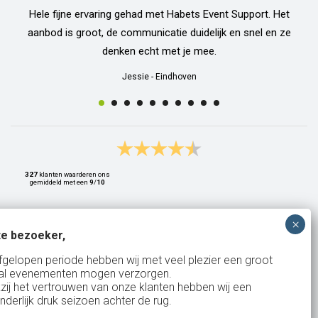
Hele fijne ervaring gehad met Habets Event Support. Het
aanbod is groot, de communicatie duidelijk en snel en ze
denken echt met je mee.
Jessie
-
Eindhoven
327
klanten waarderen ons
gemiddeld met een
9
/
10
e bezoeker,
Bank: NL15ABNA0561810710
fgelopen periode hebben wij met veel plezier een groot
al evenementen mogen verzorgen.
KvK: 17167131
zij het vertrouwen van onze klanten hebben wij een
nderlijk druk seizoen achter de rug.
BTW: NL.1678.53.296.B01