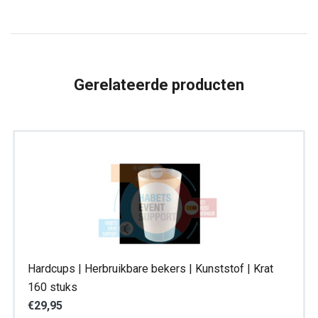
cl
|
Krat
24
Gerelateerde producten
stuks
aantal
Hardcups | Herbruikbare bekers | Kunststof | Krat
160 stuks
€
29,95