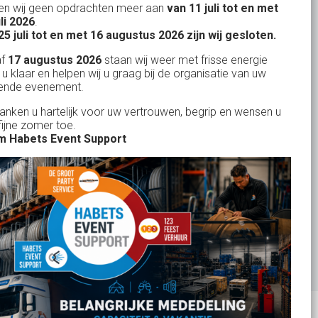
n wij geen opdrachten meer aan
van 11 juli tot en met
Uw partner in:
uli 2026
.
Evenementen verhuur
25 juli tot en met 16 augustus 2026 zijn wij gesloten.
Feestverhuur
af
17 augustus 2026
staan wij weer met frisse energie
 u klaar en helpen wij u graag bij de organisatie van uw
Licht- en Geluidverhuur
ende evenement.
Horeca verhuur
danken u hartelijk voor uw vertrouwen, begrip en wensen u
fijne zomer toe.
Partyverhuur
 Habets Event Support
Je vindt ons op