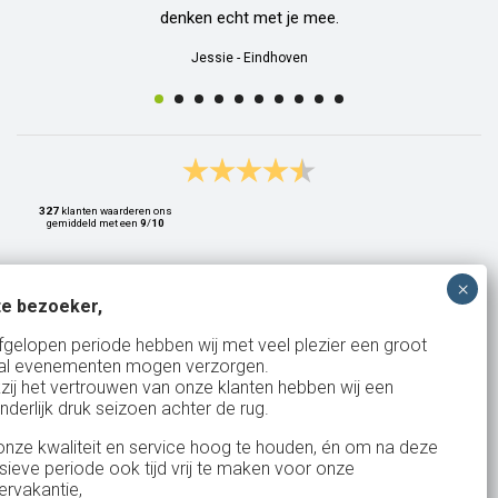
denken echt met je mee.
Jessie
-
Eindhoven
327
klanten waarderen ons
gemiddeld met een
9
/
10
e bezoeker,
Bank: NL15ABNA0561810710
fgelopen periode hebben wij met veel plezier een groot
al evenementen mogen verzorgen.
KvK: 17167131
zij het vertrouwen van onze klanten hebben wij een
nderlijk druk seizoen achter de rug.
BTW: NL.1678.53.296.B01
nze kwaliteit en service hoog te houden, én om na deze
nsieve periode ook tijd vrij te maken voor onze
rvakantie,