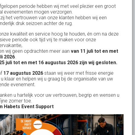
Bank: NL15ABNA0561810710
fgelopen periode hebben wij met veel plezier een groot
al evenementen mogen verzorgen.
KvK: 17167131
zij het vertrouwen van onze klanten hebben wij een
nderlijk druk seizoen achter de rug.
BTW: NL.1678.53.296.B01
nze kwaliteit en service hoog te houden, én om na deze
nsieve periode ook tijd vrij te maken voor onze
rvakantie,
n wij geen opdrachten meer aan
van 11 juli tot en met
Uw partner in:
uli 2026
.
Evenementen verhuur
25 juli tot en met 16 augustus 2026 zijn wij gesloten.
Feestverhuur
af
17 augustus 2026
staan wij weer met frisse energie
 u klaar en helpen wij u graag bij de organisatie van uw
Licht- en Geluidverhuur
ende evenement.
Horeca verhuur
danken u hartelijk voor uw vertrouwen, begrip en wensen u
fijne zomer toe.
Partyverhuur
 Habets Event Support
Je vindt ons op