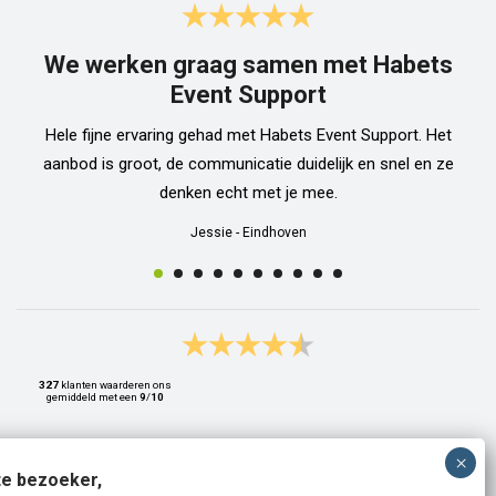
We werken graag samen met Habets
Event Support
Hele fijne ervaring gehad met Habets Event Support. Het
aanbod is groot, de communicatie duidelijk en snel en ze
denken echt met je mee.
Jessie
-
Eindhoven
327
klanten waarderen ons
gemiddeld met een
9
/
10
e bezoeker,