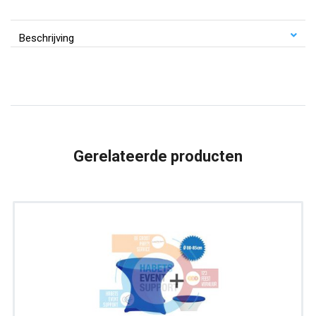
Rok
en
Beschrijving
top
|
Paars
aantal
Gerelateerde producten