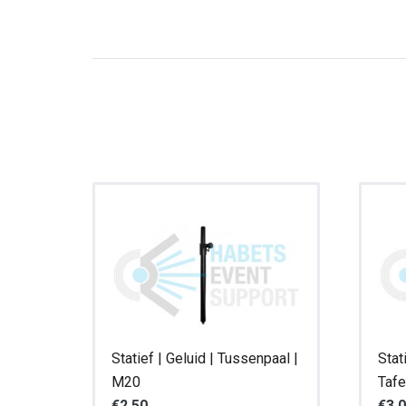
Statief | Geluid | Tussenpaal |
Stat
M20
Taf
€
2,50
€
3,