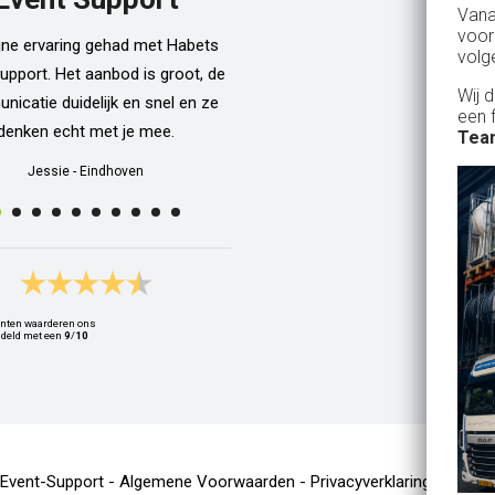
Van
dan een bar incl vaten bier en d
voor
ijne ervaring gehad met Habets
wordt netjes voor ons neergezet. E
volg
upport. Het aanbod is groot, de
zelfs een filmpje bij wat je precie
Wij 
icatie duidelijk en snel en ze
doen als je een vat gaat verwisse
een 
denken echt met je mee.
Alle spullen worden op maandag
Team
weer netjes opgehaald ook al zijn
Jessie
-
Eindhoven
dan weer thuis ;) In het warme we
van 10 juli waren wij wederom 
Geldrop en we hebben van het begi
het eind een heerlijk koud biert
gedronken! Top installatie !! Ing
nten waarderen ons
Zwets
deld met een
9
/
10
Ingrid
-
Hoogvliet Rotterdam
-Event-Support -
Algemene Voorwaarden
-
Privacyverklaring
-
Cooki