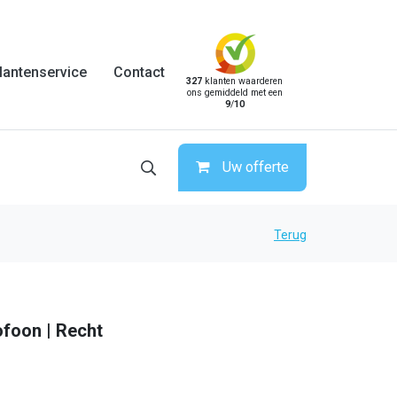
lantenservice
Contact
327
klanten waarderen
ons gemiddeld met een
9
/
10
Uw offerte
Terug
rofoon | Recht