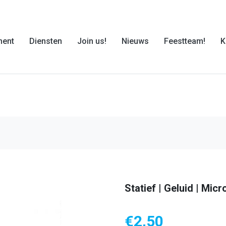
ment
Diensten
Join us!
Nieuws
Feestteam!
K
Statief | Geluid | Mic
€
2,50