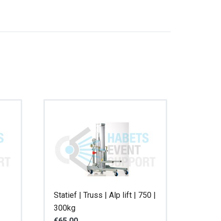
Statief | Truss | Alp lift | 750 |
300kg
€
65,00