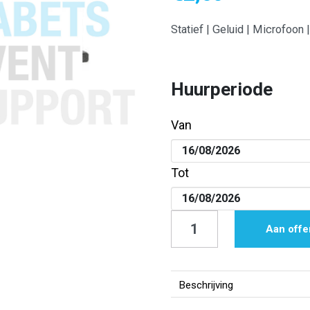
Statief | Geluid | Microfoon 
Huurperiode
Van
Tot
Statief
Aan offe
|
Geluid
|
Beschrijving
Microfoon