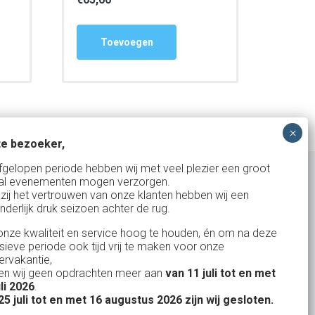
Toevoegen
e bezoeker,
fgelopen periode hebben wij met veel plezier een groot
al evenementen mogen verzorgen.
zij het vertrouwen van onze klanten hebben wij een
nderlijk druk seizoen achter de rug.
Uw partner in:
nze kwaliteit en service hoog te houden, én om na deze
Evenementen verhuur
nsieve periode ook tijd vrij te maken voor onze
Vertrouwd en
Gewe
rvakantie,
Feestverhuur
n wij geen opdrachten meer aan
van 11 juli tot en met
uitstekend
Licht- en Geluidverhuur
uli 2026
.
drop
Alles volge
25 juli tot en met 16 augustus 2026 zijn wij gesloten.
uren
Horeca verhuur