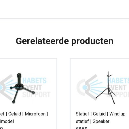
|
Recht
aantal
Gerelateerde producten
ief | Geluid | Microfoon |
Statief | Geluid | Wind up
elmodel
statief | Speaker
00
€
8,50