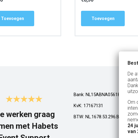
Toevoegen
Toevoegen
Best
De a
aant
Dank
uitzo
Bank: NL15ABNA0561810710
Om o
KvK: 17167131
inte
e werken graag
Top!
zome
BTW: NL.1678.53.296.B01
neme
men met Habets
24 j
Al een aantal jaar huren wij in Gel
van 
een kamphuis met vrienden. We h
Event Support