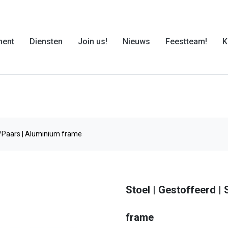
ment
Diensten
Join us!
Nieuws
Feestteam!
K
in/Paars | Aluminium frame
Stoel | Gestoffeerd | 
frame