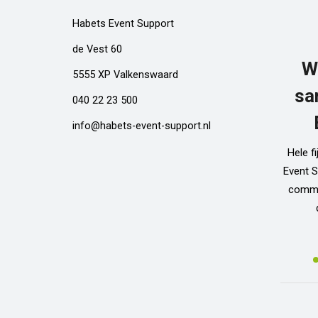
Habets Event Support
de Vest 60
W
5555 XP Valkenswaard
sa
040 22 23 500
info@habets-event-support.nl
Hele f
Event S
commun