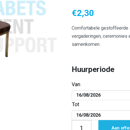
€
2,30
Comfortabele gestoffeerde s
vergaderingen, ceremonies e
samenkomen.
Huurperiode
Van
Tot
Stoel
Aan offe