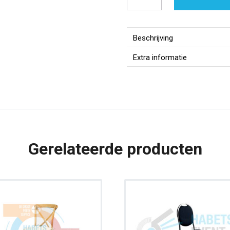
|
Gestoffeerd
|
Beschrijving
Stapelstoel
Extra informatie
|
Bruin/Paars
|
Aluminium
frame
aantal
Gerelateerde producten