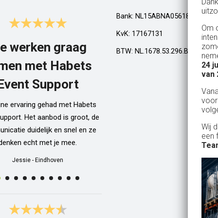
Dank
uitzo
Bank: NL15ABNA0561810710
Om o
KvK: 17167131
inte
e werken graag
Top!
zome
BTW: NL.1678.53.296.B01
neme
men met Habets
24 j
Al een aantal jaar huren wij in Gel
van 
een kamphuis met vrienden. We h
Event Support
Van
dan een bar incl vaten bier en d
voor
ijne ervaring gehad met Habets
wordt netjes voor ons neergezet. E
volg
upport. Het aanbod is groot, de
zelfs een filmpje bij wat je precie
Wij 
icatie duidelijk en snel en ze
doen als je een vat gaat verwisse
een 
denken echt met je mee.
Alle spullen worden op maandag
Team
weer netjes opgehaald ook al zijn
Jessie
-
Eindhoven
dan weer thuis ;) In het warme we
van 10 juli waren wij wederom 
Geldrop en we hebben van het begi
het eind een heerlijk koud biert