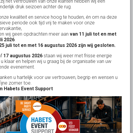
zij het vertrouwen van onze klanten hebben wij een
nderlijk druk seizoen achter de rug.
Uw partner in:
nze kwaliteit en service hoog te houden, én om na deze
Evenementen verhuur
nsieve periode ook tijd vrij te maken voor onze
Vertrouwd en
Gewe
rvakantie,
Feestverhuur
n wij geen opdrachten meer aan
van 11 juli tot en met
uitstekend
Licht- en Geluidverhuur
uli 2026
.
drop
Alles volge
25 juli tot en met 16 augustus 2026 zijn wij gesloten.
uren
Horeca verhuur
Habets dacht direct mee, toen wij op
Wienand van der L
af
17 augustus 2026
staan wij weer met frisse energie
eze
zeer korte termijn een feest wilden
Partyverhuur
 u klaar en helpen wij u graag bij de organisatie van uw
r zit
ende evenement.
geven in onze eigen achtertuin. De
s moet
service van Habets sloot ook dit keer
Je vindt ons op
danken u hartelijk voor uw vertrouwen, begrip en wensen u
len.
fijne zomer toe.
weer naadloos aan op onze eigen
 ook
 Habets Event Support
ideeen en inbreng. Materialen werden
 wij
keurig volgens afspraak geleverd, alles
ekend
tiptop in orde. De presentatie die wij op
in
het gehuurde 75 inch scherm deelden,
n tot
werd door onze gasten zeer
je
gewaardeerd. Een mooi, helder en groot