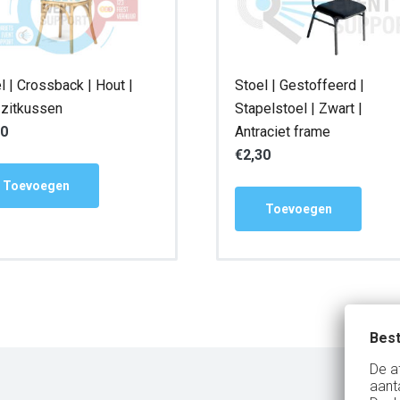
l | Crossback | Hout |
Stoel | Gestoffeerd |
. zitkussen
Stapelstoel | Zwart |
50
Antraciet frame
€
2,30
Toevoegen
Toevoegen
Best
De a
aant