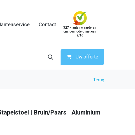
lantenservice
Contact
327
klanten waarderen
ons gemiddeld met een
9
/
10
Uw offerte
Terug
Stapelstoel | Bruin/Paars | Aluminium