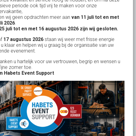
nsieve periode ook tijd vrij te maken voor onze
rvakantie,
n wij geen opdrachten meer aan
van 11 juli tot en met
Uw partner in:
uli 2026
.
Evenementen verhuur
25 juli tot en met 16 augustus 2026 zijn wij gesloten.
Feestverhuur
af
17 augustus 2026
staan wij weer met frisse energie
 u klaar en helpen wij u graag bij de organisatie van uw
Licht- en Geluidverhuur
ende evenement.
Horeca verhuur
danken u hartelijk voor uw vertrouwen, begrip en wensen u
fijne zomer toe.
Partyverhuur
 Habets Event Support
Je vindt ons op