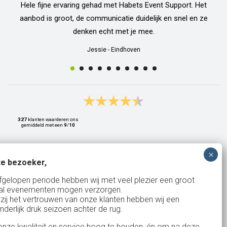
Hele fijne ervaring gehad met Habets Event Support. Het
aanbod is groot, de communicatie duidelijk en snel en ze
denken echt met je mee.
Jessie
-
Eindhoven
327
klanten waarderen ons
gemiddeld met een
9
/
10
e bezoeker,
Bank: NL15ABNA0561810710
fgelopen periode hebben wij met veel plezier een groot
al evenementen mogen verzorgen.
KvK: 17167131
zij het vertrouwen van onze klanten hebben wij een
nderlijk druk seizoen achter de rug.
BTW: NL.1678.53.296.B01
nze kwaliteit en service hoog te houden, én om na deze