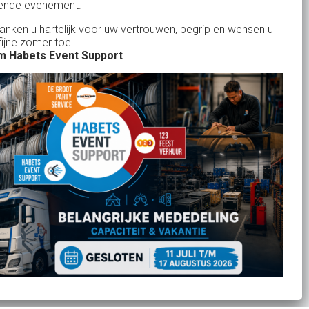
BTW: NL.1678.53.296.B01
ende evenement.
danken u hartelijk voor uw vertrouwen, begrip en wensen u
fijne zomer toe.
 Habets Event Support
Uw partner in:
Evenementen verhuur
Feestverhuur
Licht- en Geluidverhuur
Horeca verhuur
Partyverhuur
Je vindt ons op