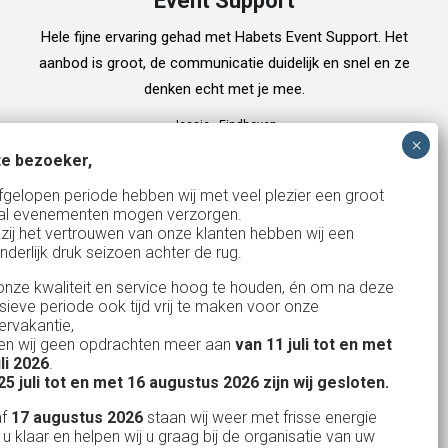
Event Support
Hele fijne ervaring gehad met Habets Event Support. Het
aanbod is groot, de communicatie duidelijk en snel en ze
denken echt met je mee.
Jessie
-
Eindhoven
e bezoeker,
fgelopen periode hebben wij met veel plezier een groot
al evenementen mogen verzorgen.
zij het vertrouwen van onze klanten hebben wij een
nderlijk druk seizoen achter de rug.
327
klanten waarderen ons
gemiddeld met een
9
/
10
nze kwaliteit en service hoog te houden, én om na deze
nsieve periode ook tijd vrij te maken voor onze
rvakantie,
n wij geen opdrachten meer aan
van 11 juli tot en met
uli 2026
.
Bank: NL15ABNA0561810710
25 juli tot en met 16 augustus 2026 zijn wij gesloten.
KvK: 17167131
af
17 augustus 2026
staan wij weer met frisse energie
 u klaar en helpen wij u graag bij de organisatie van uw