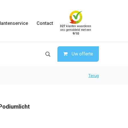
lantenservice
Contact
327
klanten waarderen
ons gemiddeld met een
9
/
10
Uw offerte
Terug
 Podiumlicht