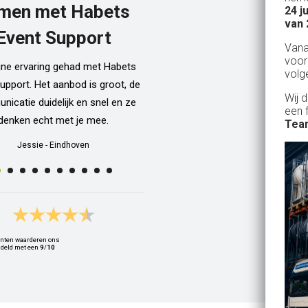
men met Habets
24 j
Al een aantal jaar huren wij in Gel
van 
een kamphuis met vrienden. We h
Event Support
Van
dan een bar incl vaten bier en d
voor
ijne ervaring gehad met Habets
wordt netjes voor ons neergezet. E
volg
upport. Het aanbod is groot, de
zelfs een filmpje bij wat je precie
Wij 
icatie duidelijk en snel en ze
doen als je een vat gaat verwisse
een 
denken echt met je mee.
Alle spullen worden op maandag
Team
weer netjes opgehaald ook al zijn
Jessie
-
Eindhoven
dan weer thuis ;) In het warme we
van 10 juli waren wij wederom 
Geldrop en we hebben van het begi
het eind een heerlijk koud biert
gedronken! Top installatie !! Ing
nten waarderen ons
Zwets
deld met een
9
/
10
Ingrid
-
Hoogvliet Rotterdam