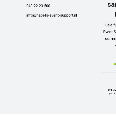
sa
040 22 23 500
info@habets-event-support.nl
Hele f
Event S
commun
327
kla
gemid