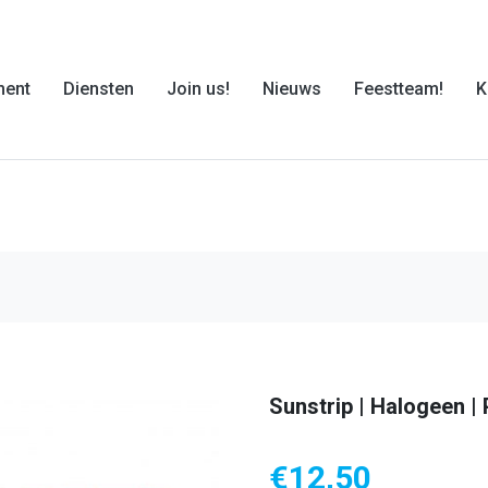
ment
Diensten
Join us!
Nieuws
Feestteam!
K
Sunstrip | Halogeen |
€
12,50