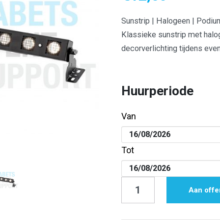
Sunstrip | Halogeen | Podiu
Klassieke sunstrip met halo
decorverlichting tijdens ev
Huurperiode
Van
Tot
Sunstrip
Aan offe
|
Halogeen