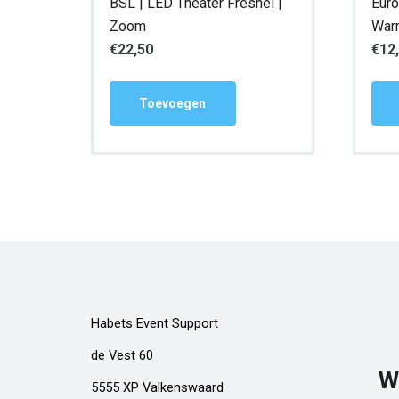
BSL | LED Theater Fresnel |
Euro
Zoom
War
€
22,50
€
12
Toevoegen
Habets Event Support
de Vest 60
W
5555 XP Valkenswaard