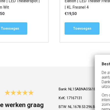
lite | LED Theaterspot |
Elation | LED Theater Fres
m Wit
| KL Fresnel 4
,50
€
19,50
Toevoegen
Toevoegen
Best
De a
aant
Dank
uitzo
Bank: NL15ABNA0561810710
Om o
KvK: 17167131
inte
e werken graag
Top!
zome
BTW: NL.1678.53.296.B01
neme