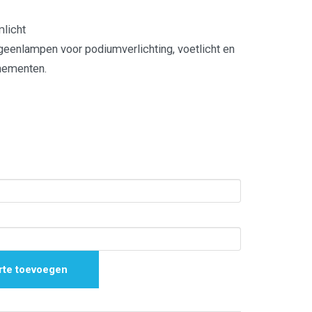
mlicht
geenlampen voor podiumverlichting, voetlicht en
enementen.
rte toevoegen