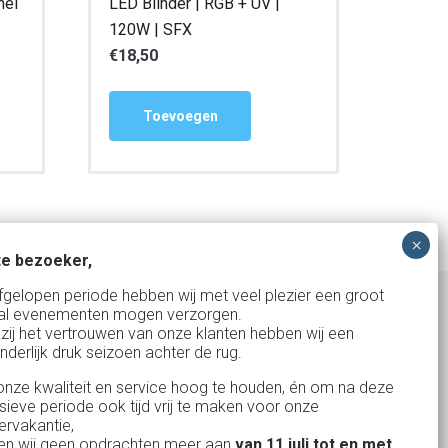
nel
LED Blinder | RGB + UV |
120W | SFX
€
18,50
Toevoegen
e bezoeker,
fgelopen periode hebben wij met veel plezier een groot
al evenementen mogen verzorgen.
zij het vertrouwen van onze klanten hebben wij een
nderlijk druk seizoen achter de rug.
Uw partner in:
nze kwaliteit en service hoog te houden, én om na deze
Evenementen verhuur
nsieve periode ook tijd vrij te maken voor onze
Vertrouwd en
Gewe
rvakantie,
Feestverhuur
n wij geen opdrachten meer aan
van 11 juli tot en met