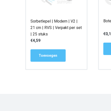
Bot
Sorbetlepel | Modern | V2 |
21 cm | RVS | Verpakt per set
€
0,
| 25 stuks
€
4,59
Toevoegen