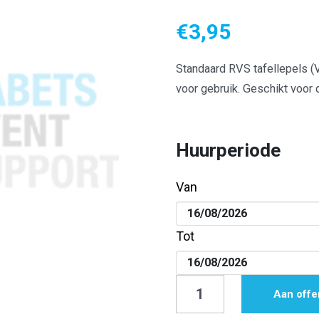
€
3,95
Standaard RVS tafellepels (V
voor gebruik. Geschikt voor
Huurperiode
Van
Tot
Tafellepel
Aan offe
|