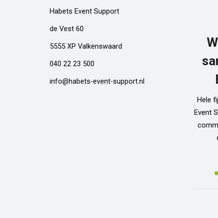
Habets Event Support
de Vest 60
W
5555 XP Valkenswaard
sa
040 22 23 500
info@habets-event-support.nl
Hele f
Event S
commun