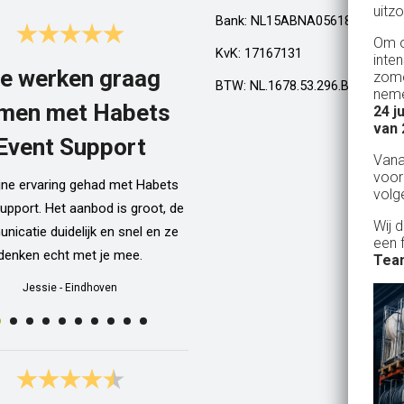
uitzo
Bank: NL15ABNA0561810710
Om o
KvK: 17167131
inte
e werken graag
Top!
zome
BTW: NL.1678.53.296.B01
neme
men met Habets
24 j
Al een aantal jaar huren wij in Gel
van 
een kamphuis met vrienden. We h
Event Support
Van
dan een bar incl vaten bier en d
voor
ijne ervaring gehad met Habets
wordt netjes voor ons neergezet. E
volg
upport. Het aanbod is groot, de
zelfs een filmpje bij wat je precie
Wij 
icatie duidelijk en snel en ze
doen als je een vat gaat verwisse
een 
denken echt met je mee.
Alle spullen worden op maandag
Team
weer netjes opgehaald ook al zijn
Jessie
-
Eindhoven
dan weer thuis ;) In het warme we
van 10 juli waren wij wederom 
Geldrop en we hebben van het begi
het eind een heerlijk koud biert
gedronken! Top installatie !! Ing