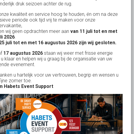
nderlijk druk seizoen achter de rug.
Uw partner in:
nze kwaliteit en service hoog te houden, én om na deze
Evenementen verhuur
nsieve periode ook tijd vrij te maken voor onze
Vertrouwd en
Gewe
rvakantie,
Feestverhuur
n wij geen opdrachten meer aan
van 11 juli tot en met
uitstekend
Licht- en Geluidverhuur
uli 2026
.
drop
Alles volge
25 juli tot en met 16 augustus 2026 zijn wij gesloten.
uren
Horeca verhuur
Habets dacht direct mee, toen wij op
Wienand van der L
af
17 augustus 2026
staan wij weer met frisse energie
eze
zeer korte termijn een feest wilden
Partyverhuur
 u klaar en helpen wij u graag bij de organisatie van uw
r zit
ende evenement.
geven in onze eigen achtertuin. De
s moet
service van Habets sloot ook dit keer
Je vindt ons op
danken u hartelijk voor uw vertrouwen, begrip en wensen u
len.
fijne zomer toe.
weer naadloos aan op onze eigen
 ook
 Habets Event Support
ideeen en inbreng. Materialen werden
 wij
keurig volgens afspraak geleverd, alles
ekend
tiptop in orde. De presentatie die wij op
in
het gehuurde 75 inch scherm deelden,
n tot
werd door onze gasten zeer
je
gewaardeerd. Een mooi, helder en groot
rid