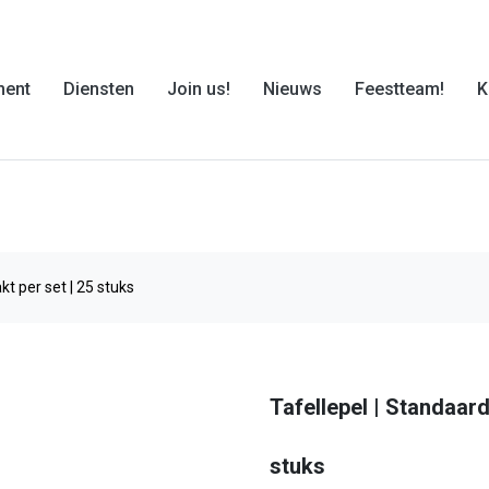
ment
Diensten
Join us!
Nieuws
Feestteam!
K
kt per set | 25 stuks
Tafellepel | Standaard
stuks