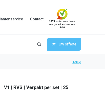
lantenservice
Contact
327
klanten waarderen
ons gemiddeld met een
9
/
10
Uw offerte
Terug
 | V1 | RVS | Verpakt per set | 25