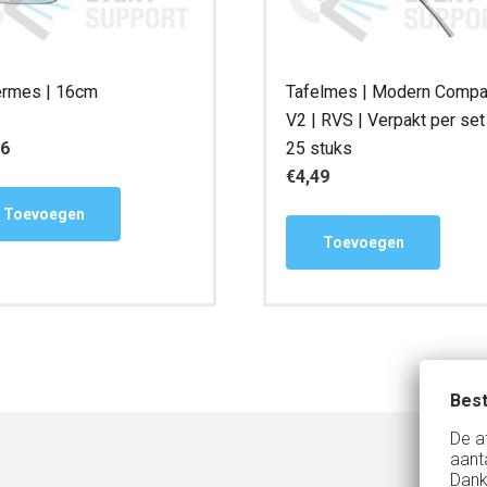
ermes | 16cm
Tafelmes | Modern Compa
V2 | RVS | Verpakt per set
16
25 stuks
€
4,49
Toevoegen
Toevoegen
Best
De a
aant
Dank