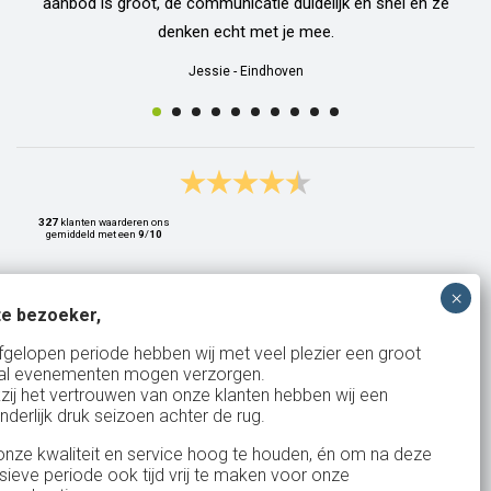
aanbod is groot, de communicatie duidelijk en snel en ze
denken echt met je mee.
Jessie
-
Eindhoven
327
klanten waarderen ons
gemiddeld met een
9
/
10
e bezoeker,
Bank: NL15ABNA0561810710
fgelopen periode hebben wij met veel plezier een groot
al evenementen mogen verzorgen.
KvK: 17167131
zij het vertrouwen van onze klanten hebben wij een
nderlijk druk seizoen achter de rug.
BTW: NL.1678.53.296.B01
nze kwaliteit en service hoog te houden, én om na deze
nsieve periode ook tijd vrij te maken voor onze