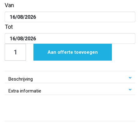
Van
Tot
Tafeltap
Aan offerte toevoegen
|
Droogkoeler
|
Beschrijving
1
Extra informatie
kraan
aantal