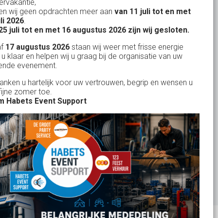
rvakantie,
n wij geen opdrachten meer aan
van 11 juli tot en met
Uw partner in:
uli 2026
.
Evenementen verhuur
25 juli tot en met 16 augustus 2026 zijn wij gesloten.
Feestverhuur
af
17 augustus 2026
staan wij weer met frisse energie
 u klaar en helpen wij u graag bij de organisatie van uw
Licht- en Geluidverhuur
ende evenement.
Horeca verhuur
danken u hartelijk voor uw vertrouwen, begrip en wensen u
fijne zomer toe.
Partyverhuur
 Habets Event Support
Je vindt ons op