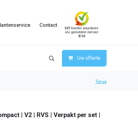
lantenservice
Contact
327
klanten waarderen
ons gemiddeld met een
9
/
10
Uw offerte
Terug
mpact | V2 | RVS | Verpakt per set |