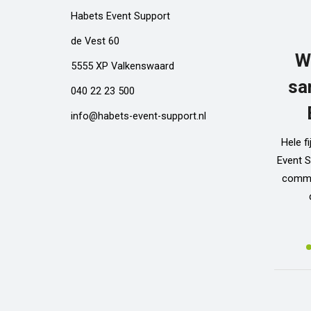
Habets Event Support
de Vest 60
W
5555 XP Valkenswaard
sa
040 22 23 500
info@habets-event-support.nl
Hele f
Event S
commun