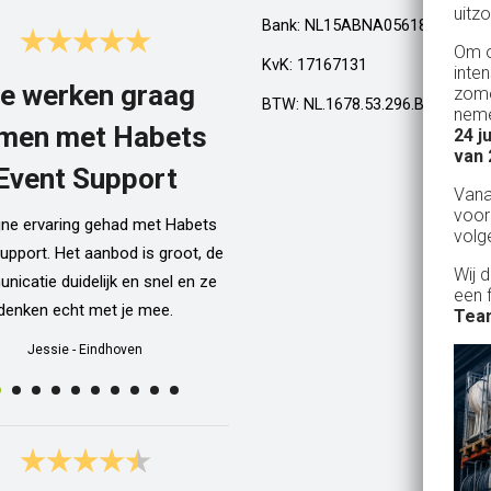
uitzo
Bank: NL15ABNA0561810710
Om o
KvK: 17167131
inte
e werken graag
Top!
zome
BTW: NL.1678.53.296.B01
neme
men met Habets
24 j
Al een aantal jaar huren wij in Gel
van 
een kamphuis met vrienden. We h
Event Support
Van
dan een bar incl vaten bier en d
voor
ijne ervaring gehad met Habets
wordt netjes voor ons neergezet. E
volg
upport. Het aanbod is groot, de
zelfs een filmpje bij wat je precie
Wij 
icatie duidelijk en snel en ze
doen als je een vat gaat verwisse
een 
denken echt met je mee.
Alle spullen worden op maandag
Team
weer netjes opgehaald ook al zijn
Jessie
-
Eindhoven
dan weer thuis ;) In het warme we
van 10 juli waren wij wederom 
Geldrop en we hebben van het begi
het eind een heerlijk koud biert
gedronken! Top installatie !! Ing