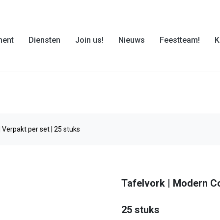
ment
Diensten
Join us!
Nieuws
Feestteam!
K
 Verpakt per set | 25 stuks
Tafelvork | Modern Co
25 stuks