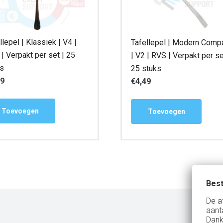
llepel | Klassiek | V4 |
Tafellepel | Modern Comp
| Verpakt per set | 25
| V2 | RVS | Verpakt per se
ks
25 stuks
49
€
4,49
Toevoegen
Toevoegen
Best
De a
aant
Dank