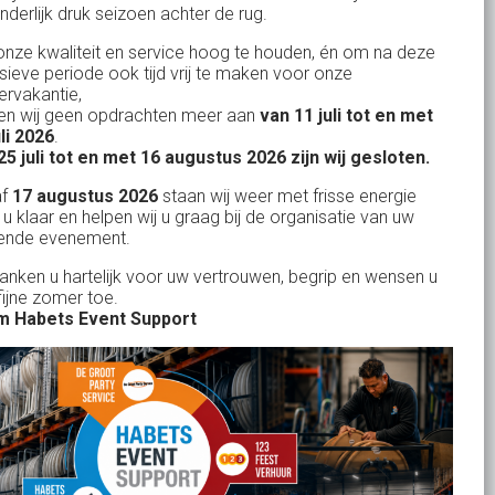
nderlijk druk seizoen achter de rug.
Uw partner in:
nze kwaliteit en service hoog te houden, én om na deze
Evenementen verhuur
nsieve periode ook tijd vrij te maken voor onze
Vertrouwd en
Gewe
rvakantie,
Feestverhuur
n wij geen opdrachten meer aan
van 11 juli tot en met
uitstekend
Licht- en Geluidverhuur
uli 2026
.
drop
Alles volge
25 juli tot en met 16 augustus 2026 zijn wij gesloten.
uren
Horeca verhuur
Habets dacht direct mee, toen wij op
Wienand van der L
af
17 augustus 2026
staan wij weer met frisse energie
eze
zeer korte termijn een feest wilden
Partyverhuur
 u klaar en helpen wij u graag bij de organisatie van uw
r zit
ende evenement.
geven in onze eigen achtertuin. De
s moet
service van Habets sloot ook dit keer
Je vindt ons op
danken u hartelijk voor uw vertrouwen, begrip en wensen u
len.
fijne zomer toe.
weer naadloos aan op onze eigen
 ook
 Habets Event Support
ideeen en inbreng. Materialen werden
 wij
keurig volgens afspraak geleverd, alles
ekend
tiptop in orde. De presentatie die wij op
in
het gehuurde 75 inch scherm deelden,
n tot
werd door onze gasten zeer
je
gewaardeerd. Een mooi, helder en groot
rid