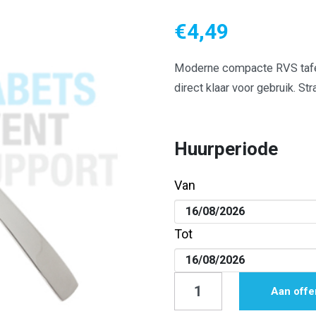
€
4,49
Moderne compacte RVS tafelv
direct klaar voor gebruik. 
Huurperiode
Van
Tot
Tafelvork
Aan offe
|