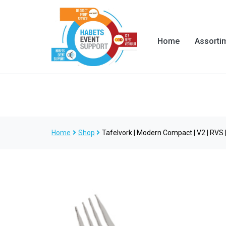
Home
Assorti
Home
Shop
Tafelvork | Modern Compact | V2 | RVS |