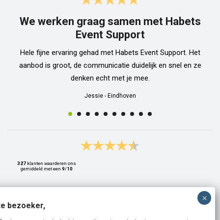
We werken graag samen met Habets
Event Support
Hele fijne ervaring gehad met Habets Event Support. Het
aanbod is groot, de communicatie duidelijk en snel en ze
denken echt met je mee.
Jessie
-
Eindhoven
327
klanten waarderen ons
gemiddeld met een
9
/
10
e bezoeker,
Bank: NL15ABNA0561810710