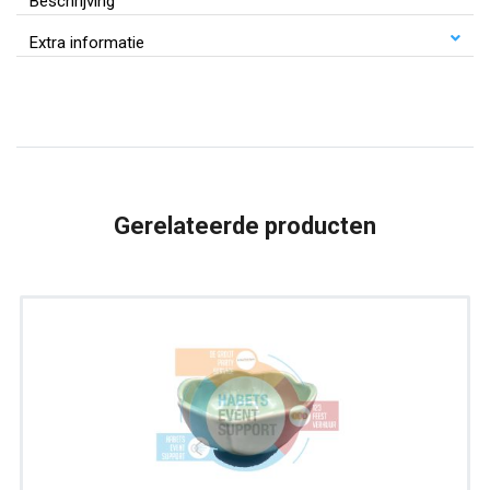
Beschrijving
Porselein
Extra informatie
|
Ø
8
cm
aantal
Gerelateerde producten