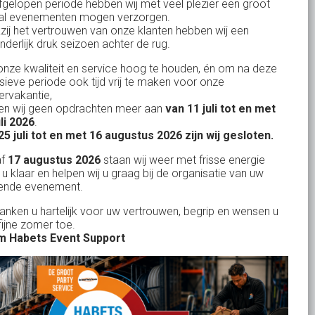
fgelopen periode hebben wij met veel plezier een groot
al evenementen mogen verzorgen.
KvK: 17167131
zij het vertrouwen van onze klanten hebben wij een
nderlijk druk seizoen achter de rug.
BTW: NL.1678.53.296.B01
nze kwaliteit en service hoog te houden, én om na deze
nsieve periode ook tijd vrij te maken voor onze
rvakantie,
n wij geen opdrachten meer aan
van 11 juli tot en met
Uw partner in:
uli 2026
.
Evenementen verhuur
25 juli tot en met 16 augustus 2026 zijn wij gesloten.
Feestverhuur
af
17 augustus 2026
staan wij weer met frisse energie
 u klaar en helpen wij u graag bij de organisatie van uw
Licht- en Geluidverhuur
ende evenement.
Horeca verhuur
danken u hartelijk voor uw vertrouwen, begrip en wensen u
fijne zomer toe.
Partyverhuur
 Habets Event Support
Je vindt ons op