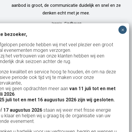
aanbod is groot, de communicatie duidelijk en snel en ze
denken echt met je mee.
Jessie
-
Eindhoven
e bezoeker,
fgelopen periode hebben wij met veel plezier een groot
al evenementen mogen verzorgen.
zij het vertrouwen van onze klanten hebben wij een
nderlijk druk seizoen achter de rug.
327
klanten waarderen ons
gemiddeld met een
9
/
10
nze kwaliteit en service hoog te houden, én om na deze
nsieve periode ook tijd vrij te maken voor onze
rvakantie,
n wij geen opdrachten meer aan
van 11 juli tot en met
uli 2026
.
Bank: NL15ABNA0561810710
25 juli tot en met 16 augustus 2026 zijn wij gesloten.
KvK: 17167131
af
17 augustus 2026
staan wij weer met frisse energie
 u klaar en helpen wij u graag bij de organisatie van uw
BTW: NL.1678.53.296.B01
ende evenement.
danken u hartelijk voor uw vertrouwen, begrip en wensen u