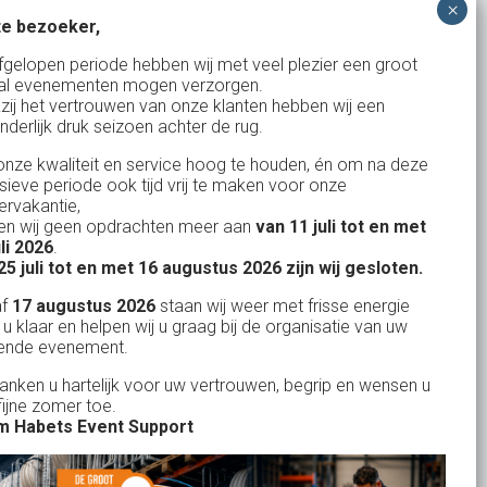
e bezoeker,
Bank: NL15ABNA0561810710
fgelopen periode hebben wij met veel plezier een groot
al evenementen mogen verzorgen.
KvK: 17167131
zij het vertrouwen van onze klanten hebben wij een
nderlijk druk seizoen achter de rug.
BTW: NL.1678.53.296.B01
nze kwaliteit en service hoog te houden, én om na deze
nsieve periode ook tijd vrij te maken voor onze
rvakantie,
n wij geen opdrachten meer aan
van 11 juli tot en met
Uw partner in:
uli 2026
.
Evenementen verhuur
25 juli tot en met 16 augustus 2026 zijn wij gesloten.
Feestverhuur
af
17 augustus 2026
staan wij weer met frisse energie
 u klaar en helpen wij u graag bij de organisatie van uw
Licht- en Geluidverhuur
ende evenement.
Horeca verhuur
danken u hartelijk voor uw vertrouwen, begrip en wensen u
fijne zomer toe.
Partyverhuur
 Habets Event Support
Je vindt ons op