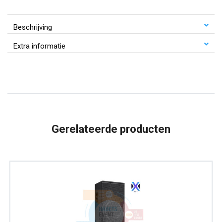
Line
Array
Beschrijving
Module
Extra informatie
|
NEXT
Pro
Audio
LA210X
|
Gerelateerde producten
Actief
3-
Way
aantal