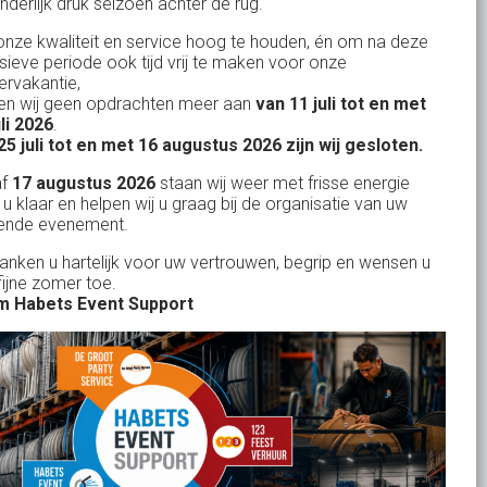
nderlijk druk seizoen achter de rug.
Uw partner in:
nze kwaliteit en service hoog te houden, én om na deze
Evenementen verhuur
nsieve periode ook tijd vrij te maken voor onze
Vertrouwd en
Gewe
rvakantie,
Feestverhuur
n wij geen opdrachten meer aan
van 11 juli tot en met
uitstekend
Licht- en Geluidverhuur
uli 2026
.
drop
Alles volge
25 juli tot en met 16 augustus 2026 zijn wij gesloten.
uren
Horeca verhuur
Habets dacht direct mee, toen wij op
Wienand van der L
af
17 augustus 2026
staan wij weer met frisse energie
eze
zeer korte termijn een feest wilden
Partyverhuur
 u klaar en helpen wij u graag bij de organisatie van uw
r zit
ende evenement.
geven in onze eigen achtertuin. De
s moet
service van Habets sloot ook dit keer
Je vindt ons op
danken u hartelijk voor uw vertrouwen, begrip en wensen u
len.
fijne zomer toe.
weer naadloos aan op onze eigen
 ook
 Habets Event Support
ideeen en inbreng. Materialen werden
 wij
keurig volgens afspraak geleverd, alles
ekend
tiptop in orde. De presentatie die wij op
in
het gehuurde 75 inch scherm deelden,
n tot
werd door onze gasten zeer
je
gewaardeerd. Een mooi, helder en groot
rid
beeld. Team Habets, bedankt en tot de