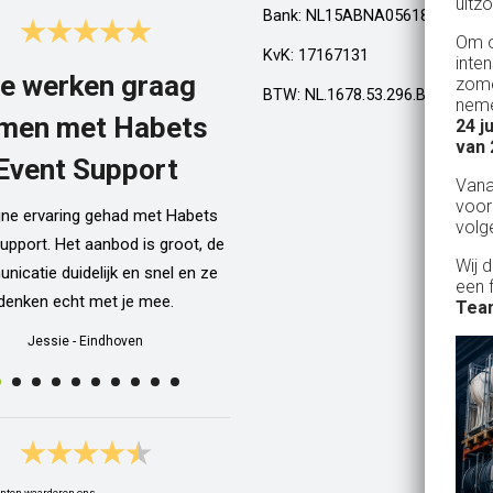
uitzo
Bank: NL15ABNA0561810710
Om o
KvK: 17167131
inte
e werken graag
Top!
zome
BTW: NL.1678.53.296.B01
neme
men met Habets
24 j
Al een aantal jaar huren wij in Gel
van 
een kamphuis met vrienden. We h
Event Support
Van
dan een bar incl vaten bier en d
voor
ijne ervaring gehad met Habets
wordt netjes voor ons neergezet. E
volg
upport. Het aanbod is groot, de
zelfs een filmpje bij wat je precie
Wij 
icatie duidelijk en snel en ze
doen als je een vat gaat verwisse
een 
denken echt met je mee.
Alle spullen worden op maandag
Team
weer netjes opgehaald ook al zijn
Jessie
-
Eindhoven
dan weer thuis ;) In het warme we
van 10 juli waren wij wederom 
Geldrop en we hebben van het begi
het eind een heerlijk koud biert
gedronken! Top installatie !! Ing
nten waarderen ons