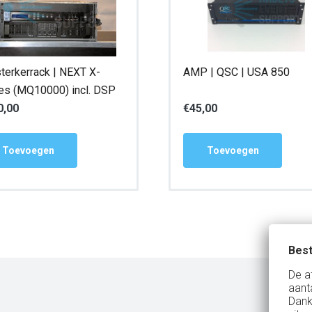
terkerrack | NEXT X-
AMP | QSC | USA 850
es (MQ10000) incl. DSP
0,00
€
45,00
Toevoegen
Toevoegen
Best
De a
aant
Dank