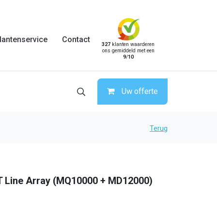
lantenservice
Contact
327
klanten waarderen
ons gemiddeld met een
9
/
10
Uw offerte
Terug
T Line Array (MQ10000 + MD12000)