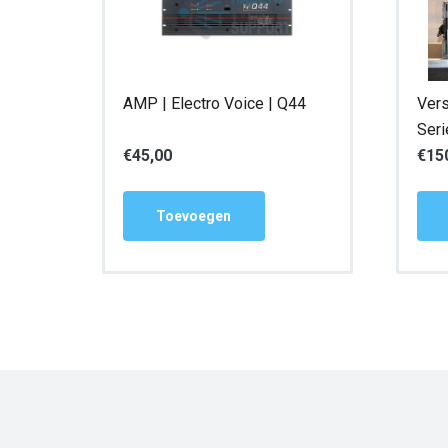
AMP | Electro Voice | Q44
Vers
Seri
€
45,00
€
15
Toevoegen