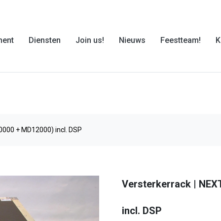
ment
Diensten
Join us!
Nieuws
Feestteam!
K
10000 + MD12000) incl. DSP
Versterkerrack | NEX
incl. DSP