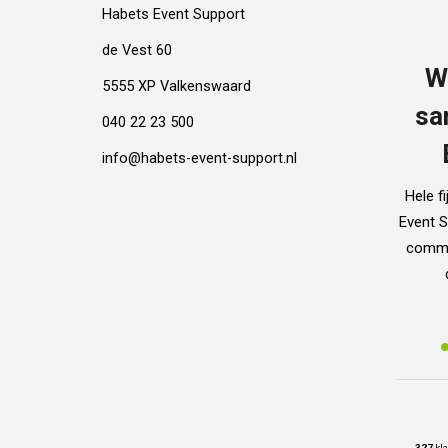
Habets Event Support
de Vest 60
W
5555 XP Valkenswaard
sa
040 22 23 500
info@habets-event-support.nl
Hele f
Event S
commun
327
kla