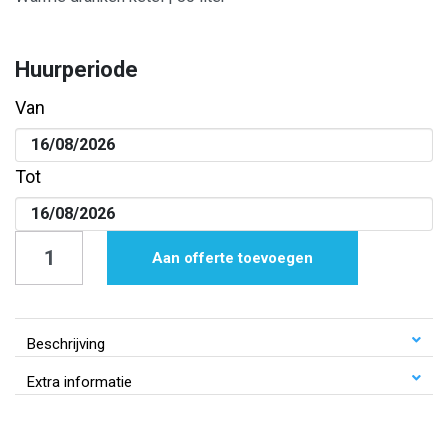
Huurperiode
Van
Tot
Warme
Aan offerte toevoegen
dranken
ketel
|
Beschrijving
30
Extra informatie
liter
aantal