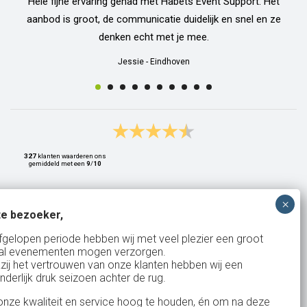
Hele fijne ervaring gehad met Habets Event Support. Het
aanbod is groot, de communicatie duidelijk en snel en ze
denken echt met je mee.
Jessie
-
Eindhoven
327
klanten waarderen ons
gemiddeld met een
9
/
10
e bezoeker,
Bank: NL15ABNA0561810710
fgelopen periode hebben wij met veel plezier een groot
al evenementen mogen verzorgen.
KvK: 17167131
zij het vertrouwen van onze klanten hebben wij een
nderlijk druk seizoen achter de rug.
BTW: NL.1678.53.296.B01
nze kwaliteit en service hoog te houden, én om na deze