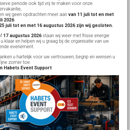
nsieve periode ook tijd vrij te maken voor onze
rvakantie,
n wij geen opdrachten meer aan
van 11 juli tot en met
Uw partner in:
uli 2026
.
Evenementen verhuur
25 juli tot en met 16 augustus 2026 zijn wij gesloten.
Feestverhuur
af
17 augustus 2026
staan wij weer met frisse energie
 u klaar en helpen wij u graag bij de organisatie van uw
Licht- en Geluidverhuur
ende evenement.
Horeca verhuur
danken u hartelijk voor uw vertrouwen, begrip en wensen u
fijne zomer toe.
Partyverhuur
 Habets Event Support
Je vindt ons op