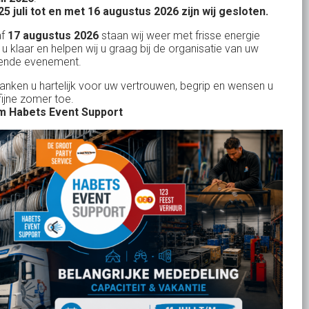
Bank: NL15ABNA0561810710
25 juli tot en met 16 augustus 2026 zijn wij gesloten.
KvK: 17167131
af
17 augustus 2026
staan wij weer met frisse energie
 u klaar en helpen wij u graag bij de organisatie van uw
BTW: NL.1678.53.296.B01
ende evenement.
danken u hartelijk voor uw vertrouwen, begrip en wensen u
fijne zomer toe.
 Habets Event Support
Uw partner in:
Evenementen verhuur
Feestverhuur
Licht- en Geluidverhuur
Horeca verhuur
Partyverhuur
Je vindt ons op