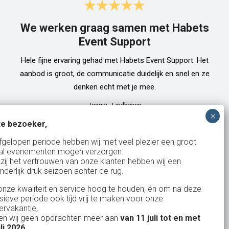
We werken graag samen met Habets
Event Support
Hele fijne ervaring gehad met Habets Event Support. Het
aanbod is groot, de communicatie duidelijk en snel en ze
denken echt met je mee.
Jessie
-
Eindhoven
e bezoeker,
fgelopen periode hebben wij met veel plezier een groot
al evenementen mogen verzorgen.
zij het vertrouwen van onze klanten hebben wij een
nderlijk druk seizoen achter de rug.
327
klanten waarderen ons
gemiddeld met een
9
/
10
nze kwaliteit en service hoog te houden, én om na deze
nsieve periode ook tijd vrij te maken voor onze
rvakantie,
n wij geen opdrachten meer aan
van 11 juli tot en met
uli 2026
.