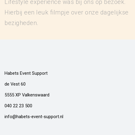
Lifestyle experience was bij ons op bezoek.
Hierbij een leuk filmpje over onze dagelijkse
bezigheden.
Habets Event Support
de Vest 60
5555 XP Valkenswaard
040 22 23 500
info@habets-event-support.nl