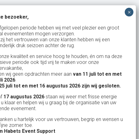
e bezoeker,
Bank: NL15ABNA0561810710
fgelopen periode hebben wij met veel plezier een groot
al evenementen mogen verzorgen.
KvK: 17167131
zij het vertrouwen van onze klanten hebben wij een
nderlijk druk seizoen achter de rug.
BTW: NL.1678.53.296.B01
nze kwaliteit en service hoog te houden, én om na deze
nsieve periode ook tijd vrij te maken voor onze
rvakantie,
n wij geen opdrachten meer aan
van 11 juli tot en met
Uw partner in:
uli 2026
.
Evenementen verhuur
25 juli tot en met 16 augustus 2026 zijn wij gesloten.
Feestverhuur
af
17 augustus 2026
staan wij weer met frisse energie
 u klaar en helpen wij u graag bij de organisatie van uw
Licht- en Geluidverhuur
ende evenement.
Horeca verhuur
danken u hartelijk voor uw vertrouwen, begrip en wensen u
fijne zomer toe.
Partyverhuur
 Habets Event Support