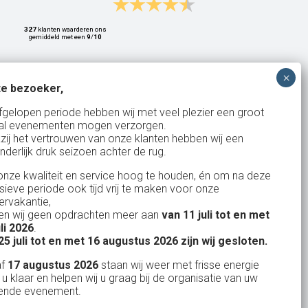
327
klanten waarderen ons
gemiddeld met een
9
/
10
e bezoeker,
Bank: NL15ABNA0561810710
fgelopen periode hebben wij met veel plezier een groot
al evenementen mogen verzorgen.
KvK: 17167131
zij het vertrouwen van onze klanten hebben wij een
nderlijk druk seizoen achter de rug.
BTW: NL.1678.53.296.B01
nze kwaliteit en service hoog te houden, én om na deze
nsieve periode ook tijd vrij te maken voor onze
rvakantie,
n wij geen opdrachten meer aan
van 11 juli tot en met
Uw partner in:
uli 2026
.
Evenementen verhuur
25 juli tot en met 16 augustus 2026 zijn wij gesloten.
Feestverhuur
af
17 augustus 2026
staan wij weer met frisse energie
 u klaar en helpen wij u graag bij de organisatie van uw
Licht- en Geluidverhuur
ende evenement.