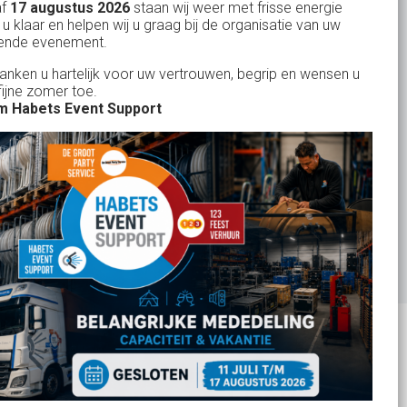
Feestverhuur
af
17 augustus 2026
staan wij weer met frisse energie
 u klaar en helpen wij u graag bij de organisatie van uw
Licht- en Geluidverhuur
ende evenement.
Horeca verhuur
danken u hartelijk voor uw vertrouwen, begrip en wensen u
fijne zomer toe.
Partyverhuur
 Habets Event Support
Je vindt ons op
Copyright Habets-Event-Support -
Algemene Voorwaarden
-
Privacyverklaring
-
Cookiemelding
-
Sitemap