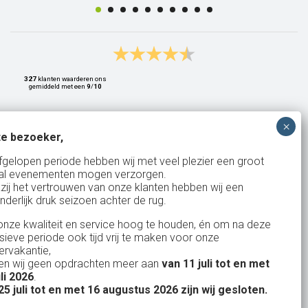
327
klanten waarderen ons
gemiddeld met een
9
/
10
e bezoeker,
Bank: NL15ABNA0561810710
fgelopen periode hebben wij met veel plezier een groot
al evenementen mogen verzorgen.
KvK: 17167131
zij het vertrouwen van onze klanten hebben wij een
nderlijk druk seizoen achter de rug.
BTW: NL.1678.53.296.B01
nze kwaliteit en service hoog te houden, én om na deze
nsieve periode ook tijd vrij te maken voor onze
rvakantie,
n wij geen opdrachten meer aan
van 11 juli tot en met
Uw partner in:
uli 2026
.
Evenementen verhuur
25 juli tot en met 16 augustus 2026 zijn wij gesloten.