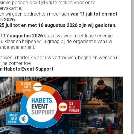
nsieve periode ook tijd vrij te maken voor onze
rvakantie,
n wij geen opdrachten meer aan
van 11 juli tot en met
Uw partner in:
uli 2026
.
Evenementen verhuur
25 juli tot en met 16 augustus 2026 zijn wij gesloten.
Feestverhuur
af
17 augustus 2026
staan wij weer met frisse energie
 u klaar en helpen wij u graag bij de organisatie van uw
Licht- en Geluidverhuur
ende evenement.
Horeca verhuur
danken u hartelijk voor uw vertrouwen, begrip en wensen u
fijne zomer toe.
Partyverhuur
 Habets Event Support
Je vindt ons op