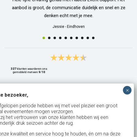
aanbod is groot, de communicatie duidelijk en snel en ze
denken echt met je mee.
Jessie
-
Eindhoven
327
klanten waarderen ons
gemiddeld met een
9
/
10
e bezoeker,
Bank: NL15ABNA0561810710
fgelopen periode hebben wij met veel plezier een groot
al evenementen mogen verzorgen.
KvK: 17167131
zij het vertrouwen van onze klanten hebben wij een
nderlijk druk seizoen achter de rug.
BTW: NL.1678.53.296.B01
nze kwaliteit en service hoog te houden, én om na deze