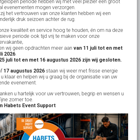
fgelopen periode hebben wij met veel plezier een groot
al evenementen mogen verzorgen.
zij het vertrouwen van onze klanten hebben wij een
nderlijk druk seizoen achter de rug.
Uw partner in:
nze kwaliteit en service hoog te houden, én om na deze
Evenementen verhuur
nsieve periode ook tijd vrij te maken voor onze
Vertrouwd en
Gewe
rvakantie,
Feestverhuur
n wij geen opdrachten meer aan
van 11 juli tot en met
uitstekend
Licht- en Geluidverhuur
uli 2026
.
drop
Alles volge
25 juli tot en met 16 augustus 2026 zijn wij gesloten.
uren
Horeca verhuur
Habets dacht direct mee, toen wij op
Wienand van der L
af
17 augustus 2026
staan wij weer met frisse energie
eze
zeer korte termijn een feest wilden
Partyverhuur
 u klaar en helpen wij u graag bij de organisatie van uw
r zit
ende evenement.
geven in onze eigen achtertuin. De
s moet
service van Habets sloot ook dit keer
Je vindt ons op
danken u hartelijk voor uw vertrouwen, begrip en wensen u
len.
fijne zomer toe.
weer naadloos aan op onze eigen
 ook
 Habets Event Support
ideeen en inbreng. Materialen werden
 wij
keurig volgens afspraak geleverd, alles
ekend
tiptop in orde. De presentatie die wij op
in
het gehuurde 75 inch scherm deelden,
n tot