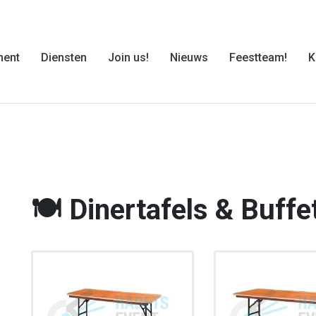
ment
Diensten
Join us!
Nieuws
Feestteam!
K
🍽 Dinertafels & Buffe