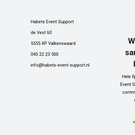
Habets Event Support
de Vest 60
W
5555 XP Valkenswaard
sa
040 22 23 500
info@habets-event-support.nl
Hele f
Event S
commun