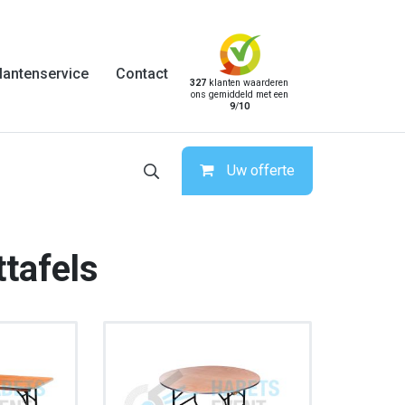
lantenservice
Contact
327
klanten waarderen
ons gemiddeld met een
9
/
10
Uw offerte
ttafels