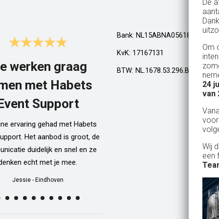
De a
aant
Dank
uitzo
Bank: NL15ABNA0561810710
Om o
KvK: 17167131
inte
e werken graag
Top!
zome
BTW: NL.1678.53.296.B01
neme
men met Habets
24 j
Al een aantal jaar huren wij in Gel
van 
een kamphuis met vrienden. We h
Event Support
Van
dan een bar incl vaten bier en d
voor
ijne ervaring gehad met Habets
wordt netjes voor ons neergezet. E
volg
upport. Het aanbod is groot, de
zelfs een filmpje bij wat je precie
Wij 
icatie duidelijk en snel en ze
doen als je een vat gaat verwisse
een 
denken echt met je mee.
Alle spullen worden op maandag
Team
weer netjes opgehaald ook al zijn
Jessie
-
Eindhoven
dan weer thuis ;) In het warme we
van 10 juli waren wij wederom 
Geldrop en we hebben van het begi